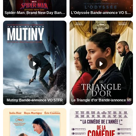
Spider-Man: Brand New Day Bande-annonce VO STFR
L'Odyssée Bande-annonce VO STFR
Mutiny Bande-annonce VO STFR
Le Triangle d'or Bande-annonce VF