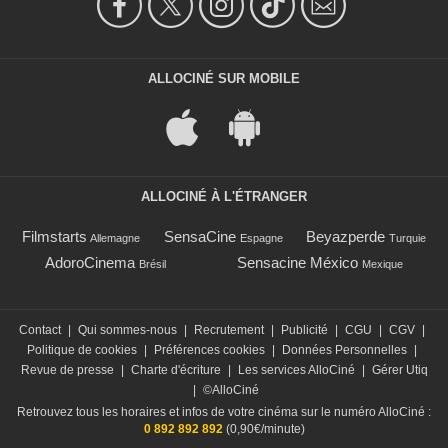
ALLOCINÉ SUR MOBILE
ALLOCINÉ À L'ÉTRANGER
Filmstarts
SensaCine
Beyazperde
Allemagne
Espagne
Turquie
AdoroCinema
Sensacine México
Brésil
Mexique
Contact
|
Qui sommes-nous
|
Recrutement
|
Publicité
|
CGU
|
CGV
|
Politique de cookies
|
Préférences cookies
|
Données Personnelles
|
Revue de presse
|
Charte d'écriture
|
Les services AlloCiné
|
Gérer Utiq
|
©AlloCiné
Retrouvez tous les horaires et infos de votre cinéma sur le numéro AlloCiné :
0 892 892 892
(0,90€/minute)