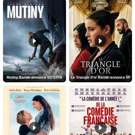
Mutiny Bande-annonce VO STFR
Le Triangle d'or Bande-annonce VF