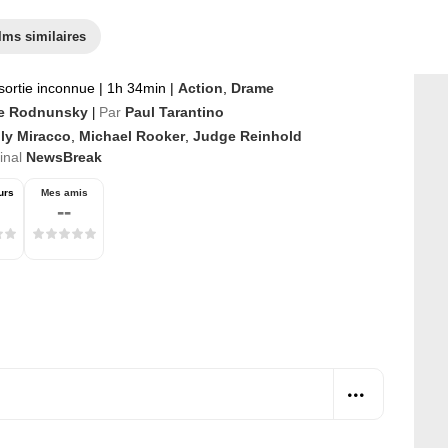
lms similaires
sortie inconnue
|
1h 34min
|
Action
,
Drame
e Rodnunsky
Par
Paul Tarantino
|
lly Miracco
,
Michael Rooker
,
Judge Reinhold
ginal
NewsBreak
urs
Mes amis
--