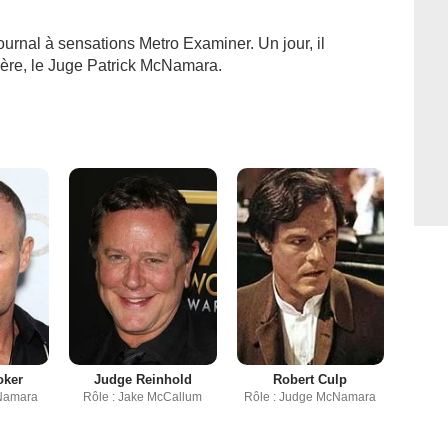
urnal à sensations Metro Examiner. Un jour, il
père, le Juge Patrick McNamara.
oker
Judge Reinhold
Robert Culp
cNamara
Rôle : Jake McCallum
Rôle : Judge McNamara