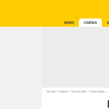
NEWS
CINÉMA
S
Accueil
Cinéma
Tous les films
Films Action