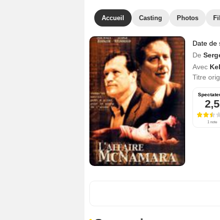
Accueil
Casting
Photos
Fi
Date de 
De
Serg
Avec
Ke
Titre ori
Spectate
2,5
1 note