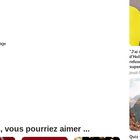
age
"J'ai
d'Hol
refus
super
jeudi 
, vous pourriez aimer ...
Quiz 