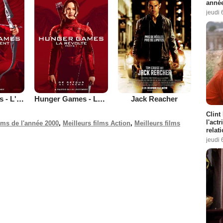
année
jeudi 
Hunger Games - L'embrasement
Hunger Games - La Révolte : Partie 1
Jack Reacher
Clint
l'act
ilms de l'année 2000
,
Meilleurs films Action
,
Meilleurs films
relat
jeudi 