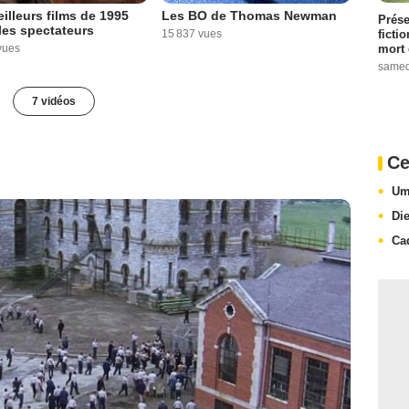
illeurs films de 1995
Les BO de Thomas Newman
Prése
les spectateurs
ficti
15 837 vues
mort 
vues
samed
7 vidéos
Ce
Um
Die
Ca