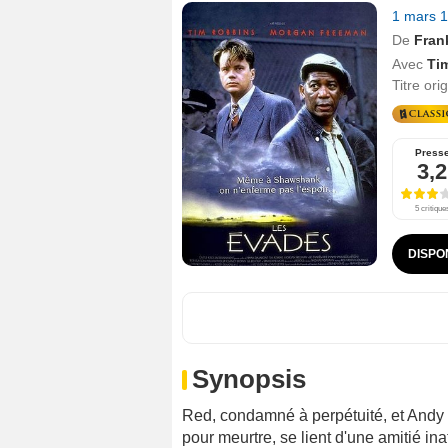
1 mars 
De
Fran
Avec
Ti
Titre ori
Press
3,2
5 critique
DISPO
Synopsis
Red, condamné à perpétuité, et Andy
pour meurtre, se lient d'une amitié in