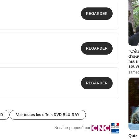
REGARDER
REGARDER
"C'ét
d'œuv
mais 
souve
samed
REGARDER
OD
Voir toutes les offres DVD BLU-RAY
Service proposé par
Quiz 