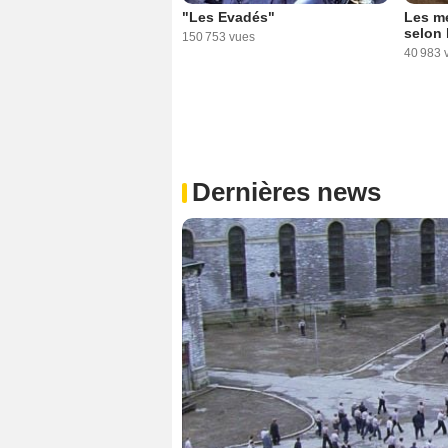
"Les Evadés"
Les me
selon 
150 753 vues
40 983 
Dernières news