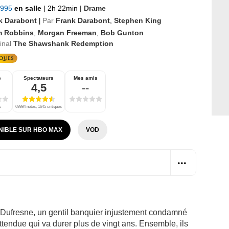
1995
en salle
|
2h 22min
|
Drame
k Darabont
Par
Frank Darabont
,
Stephen King
|
m Robbins
,
Morgan Freeman
,
Bob Gunton
ginal
The Shawshank Redemption
e
Spectateurs
Mes amis
4,5
--
s
69984 notes, 1645 critiques
NIBLE SUR HBO MAX
VOD
 Dufresne, un gentil banquier injustement condamné
attendue qui va durer plus de vingt ans. Ensemble, ils