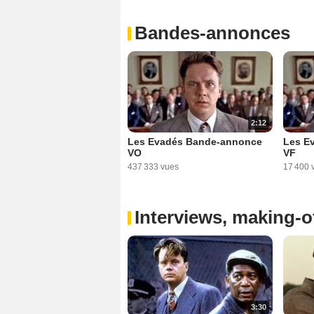
Bandes-annonces
2:12
Les Evadés Bande-annonce
Les E
VO
VF
437 333 vues
17 400 
Interviews, making-of
3:30