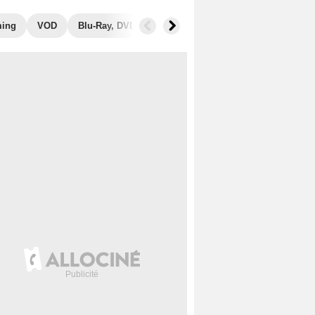
ming
VOD
Blu-Ray, DVD
Photos
Musique
Secrets de