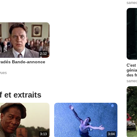
samed
2:12
vadés Bande-annonce
C'est
génia
vues
des f
samed
 et extraits
3:13
3:04