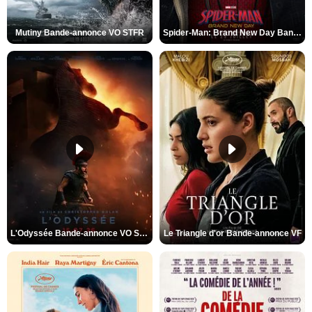
Mutiny Bande-annonce VO STFR
Spider-Man: Brand New Day Bande-annonce VO STFR
L'Odyssée Bande-annonce VO STFR
Le Triangle d'or Bande-annonce VF