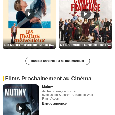
Les Matins merveilleux Bande-annonce VF
De la Comédie-Française Teaser VF
Bandes-annonces à ne pas manquer
Films Prochainement au Cinéma
Mutiny
de Jean-François Richet
avec Jason Statham, Annabelle Wallis
Film - Action
Bande-annonce