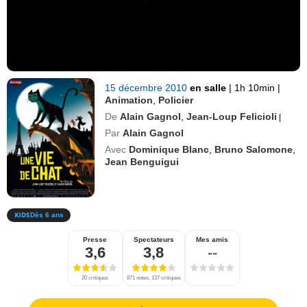
15 décembre 2010
en salle
|
1h 10min
|
Animation
,
Policier
De
Alain Gagnol
,
Jean-Loup Felicioli
|
Par
Alain Gagnol
Avec
Dominique Blanc
,
Bruno Salomone
,
Jean Benguigui
Dès 6 ans
Presse
Spectateurs
Mes amis
3,6
3,8
--
20 critiques
871 notes, 137 critiques