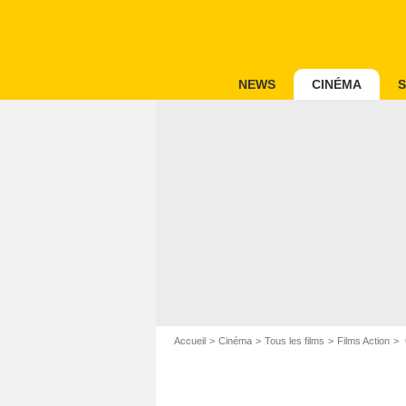
NEWS
CINÉMA
S
Accueil
Cinéma
Tous les films
Films Action