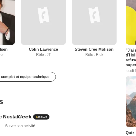
dsen
Colin Lawrence
Steven Cree Molison
"J'ai
per
Rôle : JT
Rôle : Rick
d'Hol
refus
super
jeudi 
 complet et équipe technique
s
Nostal𝙂𝙚𝙚𝙠
s
Suivre son activité
Quiz 