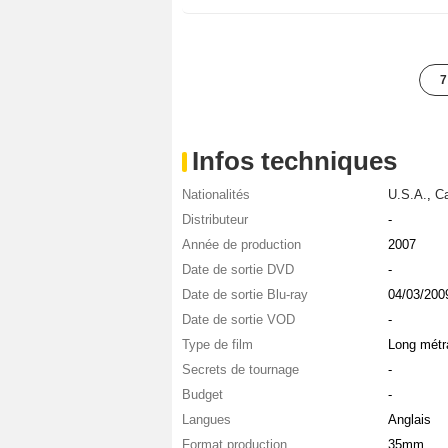
7
Infos techniques
Nationalités
U.S.A.
,
C
Distributeur
-
Année de production
2007
Date de sortie DVD
-
Date de sortie Blu-ray
04/03/200
Date de sortie VOD
-
Type de film
Long métr
Secrets de tournage
-
Budget
-
Langues
Anglais
Format production
35mm