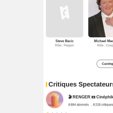
Steve Bacic
Michael Ma
Rôle : Pepper
Rôle : Coo
Casting
Critiques Spectateur
🎬 RENGER 📼 Cinéphile 
8 884 abonnés
8 226 critique