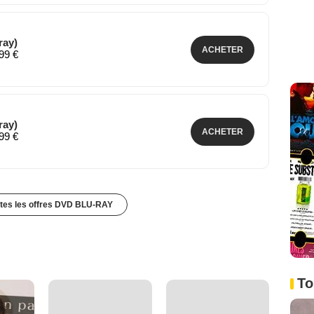
ray)
ACHETER
,99 €
ray)
ACHETER
,99 €
utes les offres DVD BLU-RAY
To