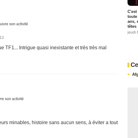
C'est
toute
ans, 
uivre son activité
têtes
jeudi 
012
ue TF1... Intrigue quasi inexistante et très très mal
Ce
Af
re son activité
rs minables, histoire sans aucun sens, à éviter a tout