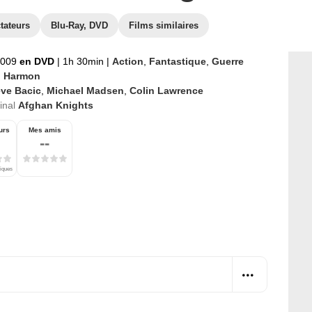
tateurs
Blu-Ray, DVD
Films similaires
2009
en DVD
|
1h 30min
|
Action
,
Fantastique
,
Guerre
n Harmon
eve Bacic
,
Michael Madsen
,
Colin Lawrence
ginal
Afghan Knights
urs
Mes amis
--
tiques