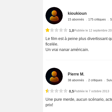
kioukioun
15 abonnés
175 critiques
S
1,0
Publiée le 12 septembre 2
Le film est à peine plus divertissant q
ficelée.
Un vrai nanar américain.
Pierre M.
38 abonnés
2 critiques
Suiv
0,5
Publiée le 7 octobre 2013
Une pure merde, aucun scénario, acteu
prix!