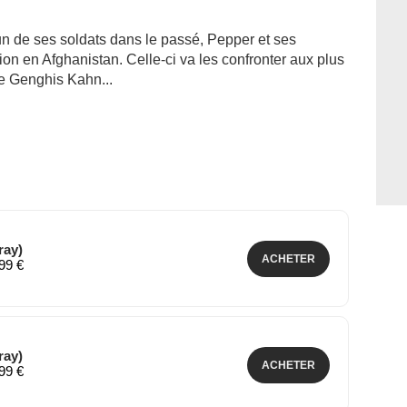
'un de ses soldats dans le passé, Pepper et ses
n en Afghanistan. Celle-ci va les confronter aux plus
de Genghis Kahn...
ray)
ACHETER
,99 €
ray)
ACHETER
,99 €