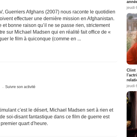
année
jeudi 
V, Guerriers Afghans (2007) nous raconte le quotidien
oivent effectuer une dernière mission en Afghanistan.
e et bonne raison qu’il ne se passe rien, strictement
tre sur Michael Madsen qui en réalité fait office de «
guer le film à quiconque (comme en ...
Clint
l'act
relat
jeudi 
s
Suivre son activité
timulant c'est le désert, Michael Madsen sert à rien et
st de soi-disant fantastique dans ce film de guerre est
e premier quart d'heure.