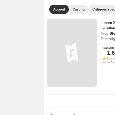
Accueil
Casting
Critiques spec
4 mars 
De
Alla
Avec
St
Titre ori
Spectate
1,6
20 notes, 7 cri