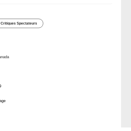
 Critiques Spectateurs
anada
9
age