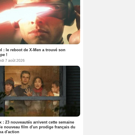
l : le reboot de X-Men a trouvé son
pe !
edi 7 août 2026
ix : 23 nouveautés arrivent cette semaine
le nouveau film d'un prodige français du
a d'action