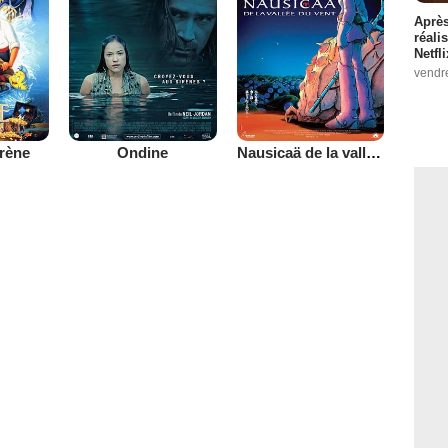
Après
réali
Netfl
vendr
irène
Ondine
Nausicaä de la vallée du vent