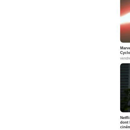
Marve
Cyclo
vendr
Netfl
dont 
ciném