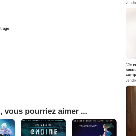
vendr
trage
"Je c
secou
compo
vendr
, vous pourriez aimer ...