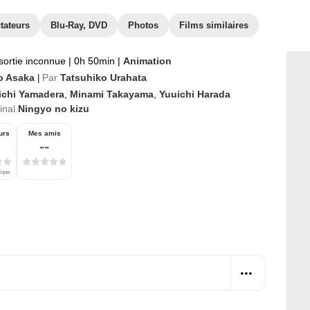
tateurs
Blu-Ray, DVD
Photos
Films similaires
sortie inconnue
|
0h 50min
|
Animation
o Asaka
Par
Tatsuhiko Urahata
|
ichi Yamadera
,
Minami Takayama
,
Yuuichi Harada
ginal
Ningyo no kizu
urs
Mes amis
--
tique