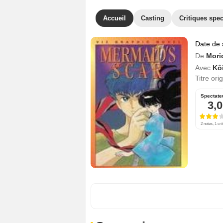
Accueil
Casting
Critiques spec
Date de 
De
Mori
Avec
Kô
Titre ori
Spectate
3,0
2 notes, 1 cri