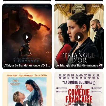
L'Odyssée Bande-annonce VO STFR
Le Triangle d'or Bande-annonce VF