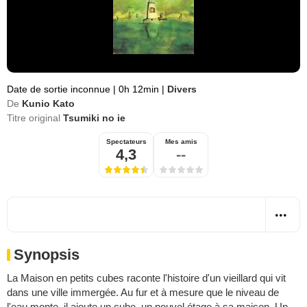
Date de sortie inconnue
|
0h 12min
|
Divers
De
Kunio Kato
Titre original
Tsumiki no ie
Spectateurs
Mes amis
4,3
--
Synopsis
La Maison en petits cubes raconte l'histoire d'un vieillard qui vit
dans une ville immergée. Au fur et à mesure que le niveau de
l'eau monte, il ajoute un cube, un nouvel étage à sa maison. Un