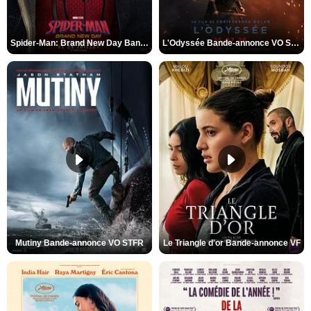
Spider-Man: Brand New Day Bande-annonce VO STFR
L'Odyssée Bande-annonce VO STFR
Mutiny Bande-annonce VO STFR
Le Triangle d'or Bande-annonce VF