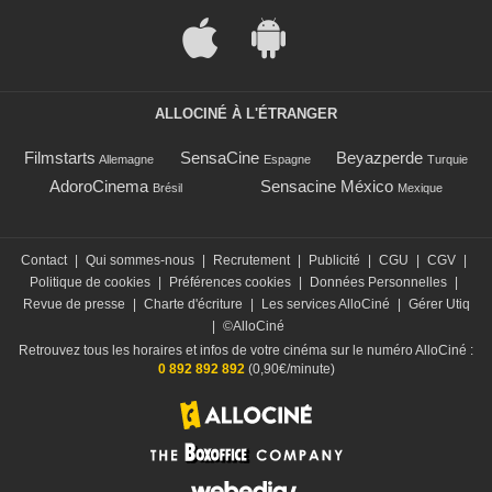
ALLOCINÉ À L'ÉTRANGER
Filmstarts
SensaCine
Beyazperde
Allemagne
Espagne
Turquie
AdoroCinema
Sensacine México
Brésil
Mexique
Contact
|
Qui sommes-nous
|
Recrutement
|
Publicité
|
CGU
|
CGV
|
Politique de cookies
|
Préférences cookies
|
Données Personnelles
|
Revue de presse
|
Charte d'écriture
|
Les services AlloCiné
|
Gérer Utiq
|
©AlloCiné
Retrouvez tous les horaires et infos de votre cinéma sur le numéro AlloCiné :
0 892 892 892
(0,90€/minute)