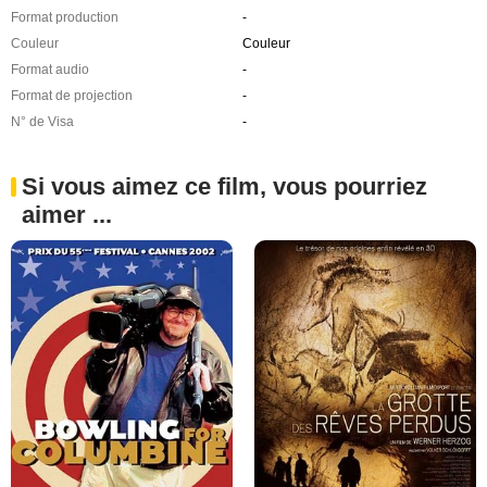
Format production
-
Couleur
Couleur
Format audio
-
Format de projection
-
N° de Visa
-
Si vous aimez ce film, vous pourriez
aimer ...