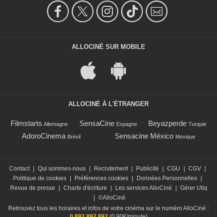
ALLOCINÉ SUR MOBILE
ALLOCINÉ À L'ÉTRANGER
Filmstarts
SensaCine
Beyazperde
Allemagne
Espagne
Turquie
AdoroCinema
Sensacine México
Brésil
Mexique
Contact
|
Qui sommes-nous
|
Recrutement
|
Publicité
|
CGU
|
CGV
|
Politique de cookies
|
Préférences cookies
|
Données Personnelles
|
Revue de presse
|
Charte d'écriture
|
Les services AlloCiné
|
Gérer Utiq
|
©AlloCiné
Retrouvez tous les horaires et infos de votre cinéma sur le numéro AlloCiné :
0 892 892 892
(0,90€/minute)