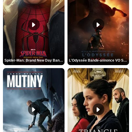
Spider-Man: Brand New Day Bande-annonce VO STFR
L'Odyssée Bande-annonce VO STFR