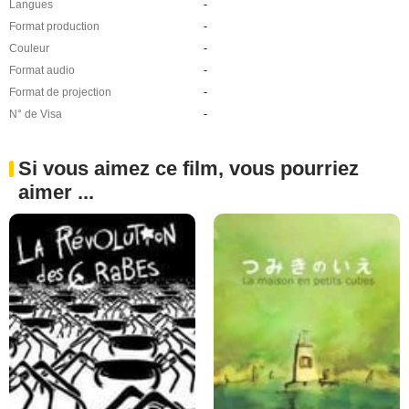
Langues
-
Format production
-
Couleur
-
Format audio
-
Format de projection
-
N° de Visa
-
Si vous aimez ce film, vous pourriez
aimer ...