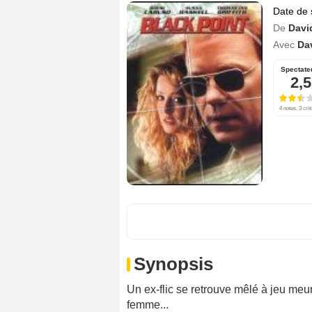
Date de 
De
Davi
Avec
Da
Spectate
2,5
4 notes, 3 crit
Synopsis
Un ex-flic se retrouve mêlé à jeu meur
femme...