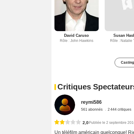
David Caruso
Susan Hask
Rôle : John Hawkins
Rôle : Natalie 
Casting
Critiques Spectateur
reymi586
561 abonnés
2 444 critiques
2,0
Publiée le 2 septembre 20
Un téléfilm américain quelconque! Ri