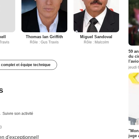
ell
Thomas Ian Griffith
Miguel Sandoval
Travis
Rôle : Gus Travis
Rôle : Malcolm
59 an
du ci
l'avi
 complet et équipe technique
jeudi 
s
Suivre son activité
10
"Mon 
juge 
en d'exceptionnel!