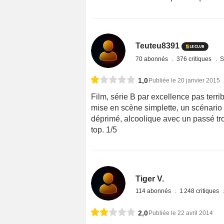
Teuteu8391
70 abonnés
376 critiques
S
1,0
Publiée le 20 janvier 2015
Film, série B par excellence pas te
mise en scène simplette, un scénario
déprimé, alcoolique avec un passé trou
top. 1/5
Tiger V.
114 abonnés
1 248 critiques
2,0
Publiée le 22 avril 2014