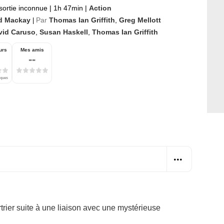
sortie inconnue
|
1h 47min
|
Action
d Mackay
Par
Thomas Ian Griffith
,
Greg Mellott
|
vid Caruso
,
Susan Haskell
,
Thomas Ian Griffith
urs
Mes amis
--
iques
trier suite à une liaison avec une mystérieuse