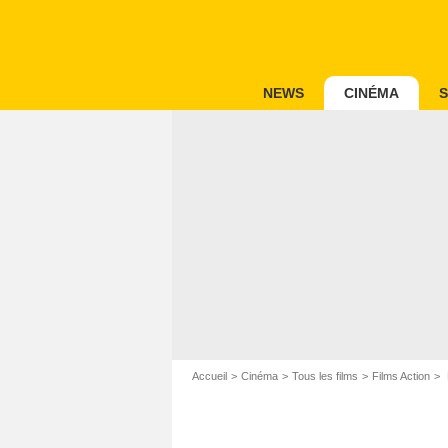
NEWS
CINÉMA
S
Accueil
Cinéma
Tous les films
Films Action