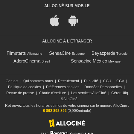
ALLOCINÉ SUR MOBILE
ALLOCINÉ À L'ÉTRANGER
Filmstarts
SensaCine
Beyazperde
Allemagne
Espagne
Turquie
AdoroCinema
Sensacine México
Brésil
Mexique
Contact
|
Qui sommes-nous
|
Recrutement
|
Publicité
|
CGU
|
CGV
|
Politique de cookies
|
Préférences cookies
|
Données Personnelles
|
Revue de presse
|
Charte d'écriture
|
Les services AlloCiné
|
Gérer Utiq
|
©AlloCiné
Retrouvez tous les horaires et infos de votre cinéma sur le numéro AlloCiné :
0 892 892 892
(0,90€/minute)