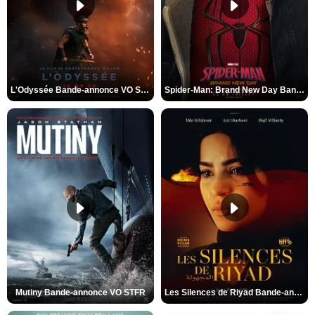
L'Odyssée Bande-annonce VO STFR
Spider-Man: Brand New Day Bande-annonce VO STFR
Mutiny Bande-annonce VO STFR
Les Silences de Riyad Bande-annonce VO STFR