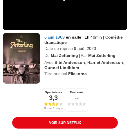
6 juin 1969
en salle
|
1h 40min
|
Comédie
dramatique
Date de reprise
9 août 2023
De
Mai Zetterling
Par
Mai Zetterling
|
Avec
Bibi Andersson
,
Harriet Andersson
,
Gunnel Lindblom
Titre original
Flickorna
Spectateurs
Mes amis
3,3
--
38 notes, 5 critiques
VOIR SUR NETFLIX