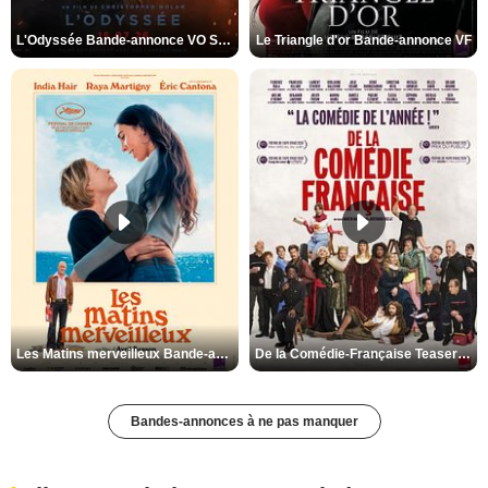
L'Odyssée Bande-annonce VO STFR
Le Triangle d'or Bande-annonce VF
Les Matins merveilleux Bande-annonce VF
De la Comédie-Française Teaser VF
Bandes-annonces à ne pas manquer