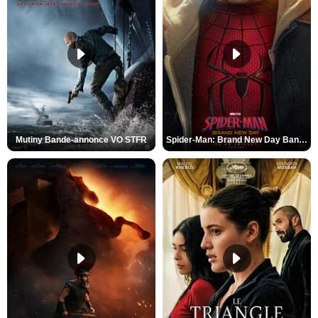
Mutiny Bande-annonce VO STFR
Spider-Man: Brand New Day Bande-annonce VO STFR