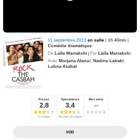
11 septembre 2013
en salle
|
1h 40min
|
Comédie dramatique
De
Laïla Marrakchi
Par
Laïla Marrakchi
|
Avec
Morjana Alaoui
,
Nadine Labaki
,
Lubna Azabal
Presse
Spectateurs
Mes amis
2,8
3,4
--
12 critiques
491 notes, 83 critiques
VOD