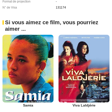
Format de projection
-
N° de Visa
131174
Si vous aimez ce film, vous pourriez
aimer ...
Samia
Viva Laldjérie