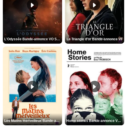
L'Odyssée Bande-annonce VO STFR
Le Triangle d'or Bande-annonce VF
Les Matins merveilleux Bande-annonce VF
Home stories Bande-annonce VO STFR