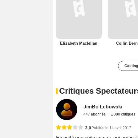
Elizabeth Maclellan
Collin Ber
Casting
Critiques Spectateur
JimBo Lebowski
447 abonnés
1 080 critiques
3,0
Publiée le 14 avril 2017
En voilà une suite sympa, qui arrive à 