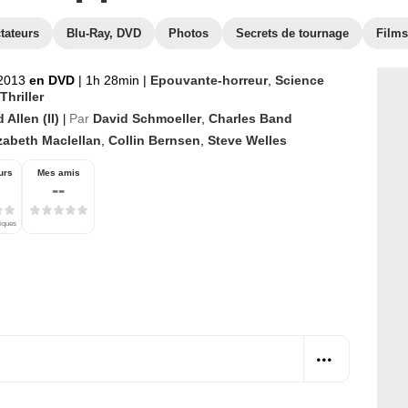
tateurs
Blu-Ray, DVD
Photos
Secrets de tournage
Films
2013
en DVD
|
1h 28min
|
Epouvante-horreur
,
Science
Thriller
 Allen (II)
Par
David Schmoeller
,
Charles Band
|
zabeth Maclellan
,
Collin Bernsen
,
Steve Welles
urs
Mes amis
--
tiques