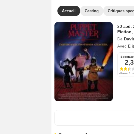
Accueil
Casting
Critiques spec
20 août 
Fiction
,
De
David
Avec
Eli
Spectate
2,3
43 notes, 6 cri