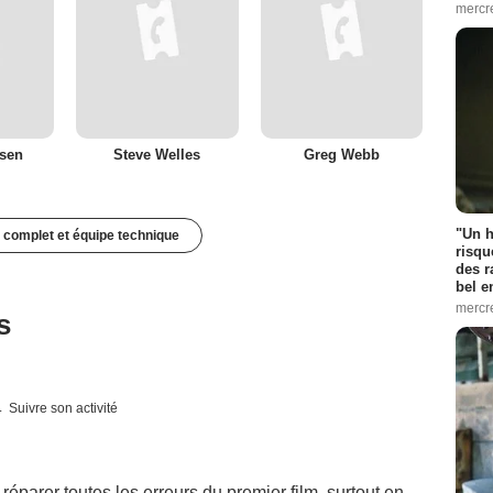
mercr
nsen
Steve Welles
Greg Webb
"Un h
 complet et équipe technique
risqu
des r
bel 
mercr
s
Suivre son activité
réparer toutes les erreurs du premier film, surtout en