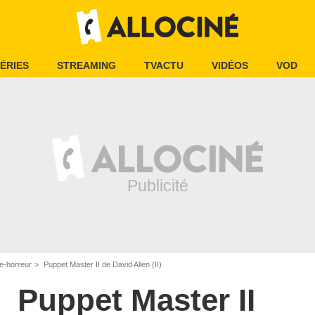
ÉRIES
STREAMING
TVACTU
VIDÉOS
VOD
e-horreur
Puppet Master II de David Allen (II)
Puppet Master II