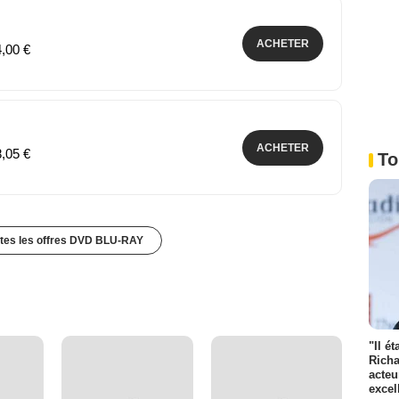
ACHETER
4,00 €
ACHETER
8,05 €
To
utes les offres DVD BLU-RAY
"Il é
Richa
acteu
excel