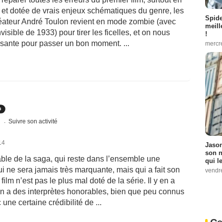
e et dotée de vrais enjeux schématiques du genre, les
Spid
créateur André Toulon revient en mode zombie (avec
meill
isible de 1933) pour tirer les ficelles, et on nous
!
fisante pour passer un bon moment. ...
mercr
s
Suivre son activité
14
Jason
son n
ble de la saga, qui reste dans l’ensemble une
qui le
 ne sera jamais très marquante, mais qui a fait son
vendre
film n’est pas le plus mal doté de la série. Il y en a
on a des interprètes honorables, bien que peu connus
ne certaine crédibilité de ...