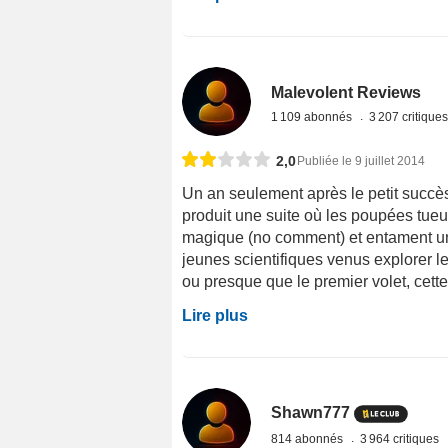
Malevolent Reviews
1 109 abonnés
3 207 critique
2,0
Publiée le 9 juillet 2014
Un an seulement après le petit succès
produit une suite où les poupées tueu
magique (no comment) et entament un
jeunes scientifiques venus explorer
ou presque que le premier volet, cett
Lire plus
Shawn777
814 abonnés
3 964 critiques