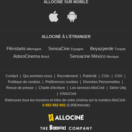
ALLOCINÉ SUR MOBILE
ALLOCINÉ À L'ÉTRANGER
Filmstarts
SensaCine
Beyazperde
Allemagne
Espagne
Turquie
AdoroCinema
Sensacine México
Brésil
Mexique
Contact
|
Qui sommes-nous
|
Recrutement
|
Publicité
|
CGU
|
CGV
|
Politique de cookies
|
Préférences cookies
|
Données Personnelles
|
Revue de presse
|
Charte d'écriture
|
Les services AlloCiné
|
Gérer Utiq
|
©AlloCiné
Retrouvez tous les horaires et infos de votre cinéma sur le numéro AlloCiné :
0 892 892 892
(0,90€/minute)