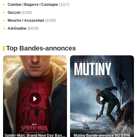
Combat / Bagarre / Castagne
(1117)
Garçon
(1180)
Meurtre / Assassinat
(2189)
Adrénaline
(6019)
Top Bandes-annonces
Spider-Man: Brand New Day Bande-annonce VO STFR
Mutiny Bande-annonce VO STFR