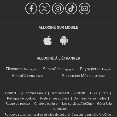
ALLOCINÉ SUR MOBILE
ALLOCINÉ À L'ÉTRANGER
Filmstarts
SensaCine
Beyazperde
Allemagne
Espagne
Turquie
AdoroCinema
Sensacine México
Brésil
Mexique
Contact
|
Qui sommes-nous
|
Recrutement
|
Publicité
|
CGU
|
CGV
|
Politique de cookies
|
Préférences cookies
|
Données Personnelles
|
Revue de presse
|
Charte d'écriture
|
Les services AlloCiné
|
Gérer Utiq
|
©AlloCiné
Retrouvez tous les horaires et infos de votre cinéma sur le numéro AlloCiné :