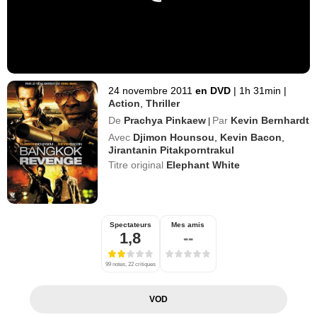
24 novembre 2011
en DVD
|
1h 31min
|
Action
,
Thriller
De
Prachya Pinkaew
Par
Kevin Bernhardt
|
Avec
Djimon Hounsou
,
Kevin Bacon
,
Jirantanin Pitakporntrakul
Titre original
Elephant White
Spectateurs
Mes amis
1,8
--
99 notes, 22 critiques
VOD