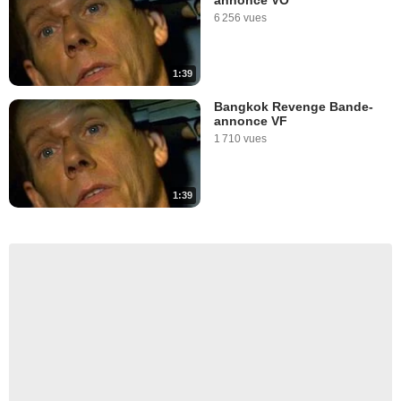
6 256 vues
1:39
Bangkok Revenge Bande-
annonce VF
1 710 vues
1:39