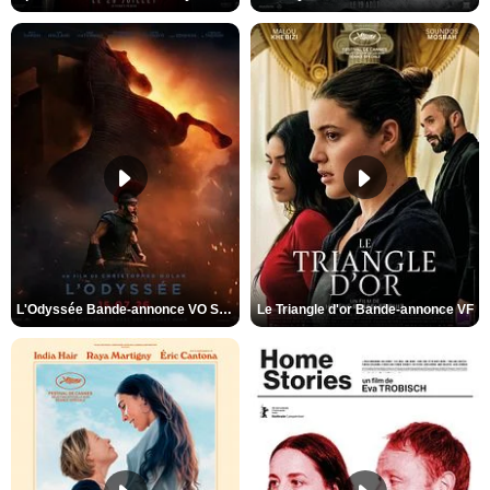
L'Odyssée Bande-annonce VO STFR
Le Triangle d'or Bande-annonce VF