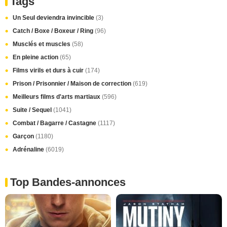
Tags
Un Seul deviendra invincible
(3)
Catch / Boxe / Boxeur / Ring
(96)
Musclés et muscles
(58)
En pleine action
(65)
Films virils et durs à cuir
(174)
Prison / Prisonnier / Maison de correction
(619)
Meilleurs films d'arts martiaux
(596)
Suite / Sequel
(1041)
Combat / Bagarre / Castagne
(1117)
Garçon
(1180)
Adrénaline
(6019)
Top Bandes-annonces