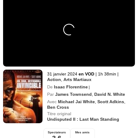
31 janvier 2024
en VOD
|
1h 38min
|
Action
,
Arts Martiaux
De
Isaac Florentine
|
Par
James Townsend
,
David N. White
Avec
Michael Jai White
,
Scott Adkins
,
Ben Cross
Titre original
Undisputed II : Last Man Standing
Spectateurs
Mes amis