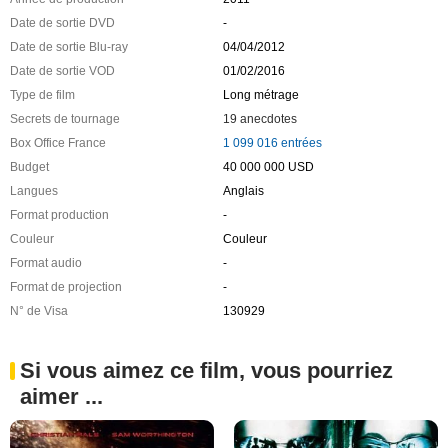
Date de sortie DVD
-
Date de sortie Blu-ray
04/04/2012
Date de sortie VOD
01/02/2016
Type de film
Long métrage
Secrets de tournage
19 anecdotes
Box Office France
1 099 016 entrées
Budget
40 000 000 USD
Langues
Anglais
Format production
-
Couleur
Couleur
Format audio
-
Format de projection
-
N° de Visa
130929
Si vous aimez ce film, vous pourriez
aimer ...