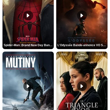
Spider-Man: Brand New Day Bande-annonce VO STFR
L'Odyssée Bande-annonce VO STFR