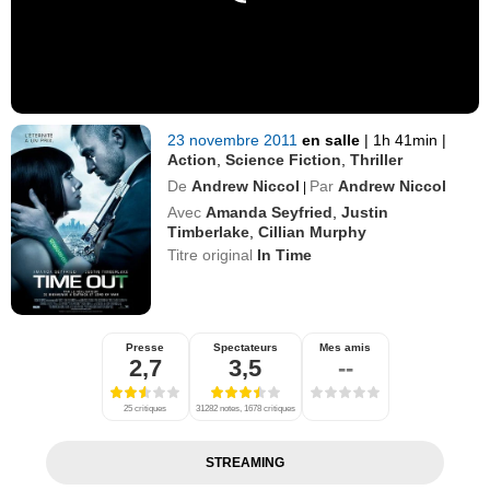
23 novembre 2011
en salle
|
1h 41min
|
Action
,
Science Fiction
,
Thriller
De
Andrew Niccol
Par
Andrew Niccol
|
Avec
Amanda Seyfried
,
Justin
Timberlake
,
Cillian Murphy
Titre original
In Time
Presse
Spectateurs
Mes amis
2,7
3,5
--
25 critiques
31282 notes, 1678 critiques
STREAMING