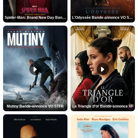
Spider-Man: Brand New Day Bande-annonce VO STFR
L'Odyssée Bande-annonce VO STFR
Mutiny Bande-annonce VO STFR
Le Triangle d'or Bande-annonce VF