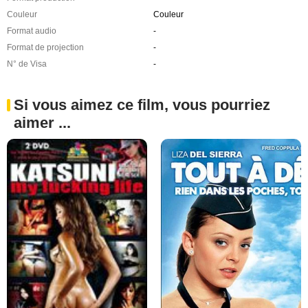
Couleur
Couleur
Format audio
-
Format de projection
-
N° de Visa
-
Si vous aimez ce film, vous pourriez
aimer ...