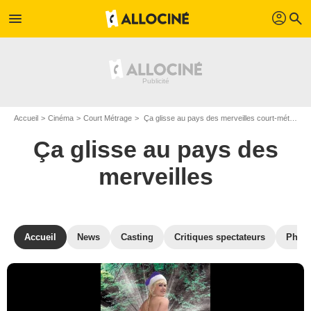
profil
menu
search
Accueil
Cinéma
Court Métrage
Ça glisse au pays des merveilles court-métrage de Olivier Ghis
Ça glisse au pays des
merveilles
Accueil
News
Casting
Critiques spectateurs
Phot