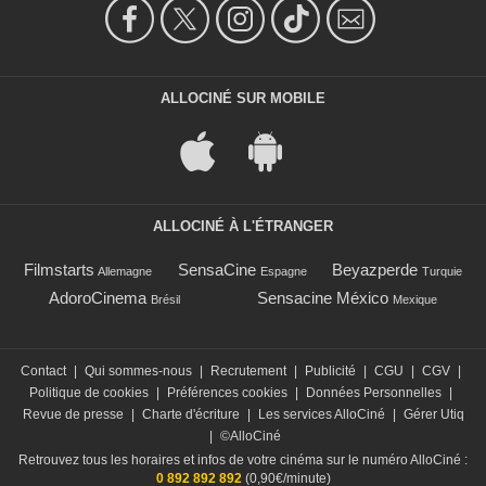
ALLOCINÉ SUR MOBILE
ALLOCINÉ À L'ÉTRANGER
Filmstarts
SensaCine
Beyazperde
Allemagne
Espagne
Turquie
AdoroCinema
Sensacine México
Brésil
Mexique
Contact
|
Qui sommes-nous
|
Recrutement
|
Publicité
|
CGU
|
CGV
|
Politique de cookies
|
Préférences cookies
|
Données Personnelles
|
Revue de presse
|
Charte d'écriture
|
Les services AlloCiné
|
Gérer Utiq
|
©AlloCiné
Retrouvez tous les horaires et infos de votre cinéma sur le numéro AlloCiné :
0 892 892 892
(0,90€/minute)