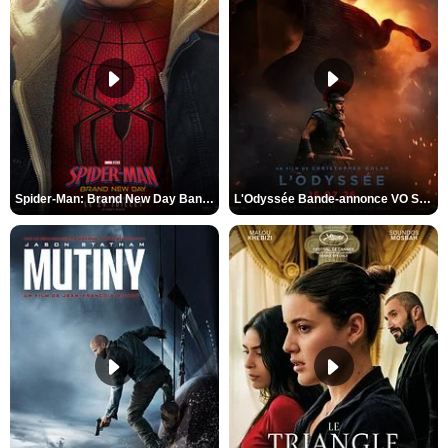
Spider-Man: Brand New Day Bande-annonce VO STFR
L'Odyssée Bande-annonce VO STFR