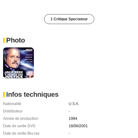
1 Critique Spectateur
Photo
Infos techniques
Nationalité
U.S.A.
Distributeur
-
Année de production
1994
Date de sortie DVD
18/06/2001
Date de sortie Blu-ray
-