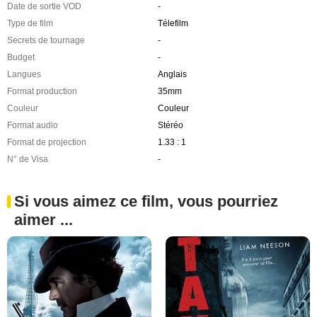
Date de sortie VOD
-
Type de film
Télefilm
Secrets de tournage
-
Budget
-
Langues
Anglais
Format production
35mm
Couleur
Couleur
Format audio
Stéréo
Format de projection
1.33 : 1
N° de Visa
-
Si vous aimez ce film, vous pourriez
aimer ...