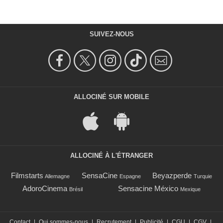
SUIVEZ-NOUS
ALLOCINÉ SUR MOBILE
ALLOCINÉ À L'ÉTRANGER
Filmstarts
SensaCine
Beyazperde
Allemagne
Espagne
Turquie
AdoroCinema
Sensacine México
Brésil
Mexique
Contact
|
Qui sommes-nous
|
Recrutement
|
Publicité
|
CGU
|
CGV
|