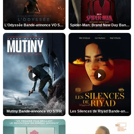
L'Odyssée Bande-annonce VO STFR
Spider-Man: Brand New Day Bande-annonce VO STFR
Mutiny Bande-annonce VO STFR
Les Silences de Riyad Bande-annonce VO STFR