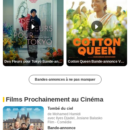
Des Fleurs pour Tokyo Bande-annonce VO STFR
Cotton Queen Bande-annonce VO STFR
Bandes-annonces à ne pas manquer
Films Prochainement au Cinéma
Tombé du ciel
de Mohamed Hamidi
avec Ilyes Djadel, Josiane Balasko
Film - Comédie
Bande-annonce