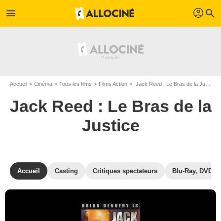
profil
menu
search
Accueil
Cinéma
Tous les films
Films Action
Jack Reed : Le Bras de la Justice de Brian Dennehy
Jack Reed : Le Bras de la
Justice
Accueil
Casting
Critiques spectateurs
Blu-Ray, DVD