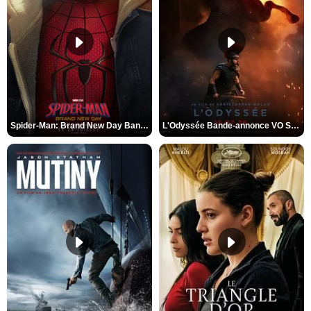
Spider-Man: Brand New Day Bande-annonce VO STFR
L'Odyssée Bande-annonce VO STFR