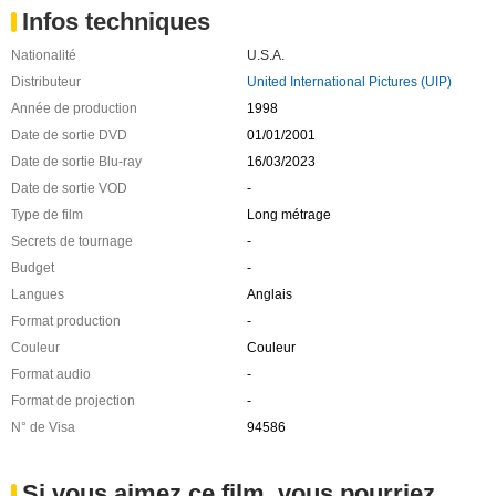
Infos techniques
Nationalité
U.S.A.
Distributeur
United International Pictures (UIP)
Année de production
1998
Date de sortie DVD
01/01/2001
Date de sortie Blu-ray
16/03/2023
Date de sortie VOD
-
Type de film
Long métrage
Secrets de tournage
-
Budget
-
Langues
Anglais
Format production
-
Couleur
Couleur
Format audio
-
Format de projection
-
N° de Visa
94586
Si vous aimez ce film, vous pourriez