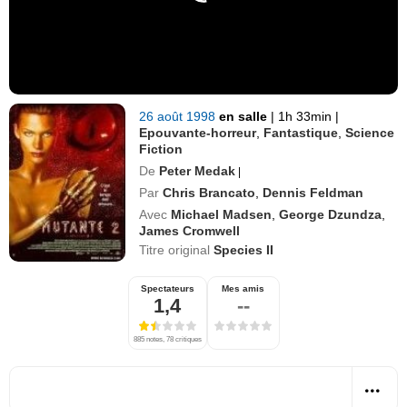
26 août 1998
en salle
|
1h 33min
|
Epouvante-horreur
,
Fantastique
,
Science
Fiction
De
Peter Medak
|
Par
Chris Brancato
,
Dennis Feldman
Avec
Michael Madsen
,
George Dzundza
,
James Cromwell
Titre original
Species II
Spectateurs
Mes amis
1,4
--
885 notes, 78 critiques