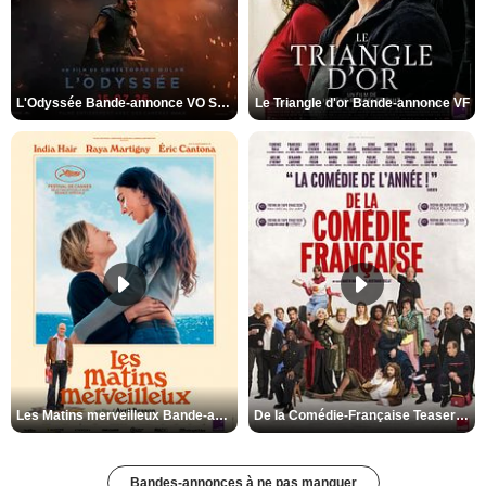
L'Odyssée Bande-annonce VO STFR
Le Triangle d'or Bande-annonce VF
Les Matins merveilleux Bande-annonce VF
De la Comédie-Française Teaser VF
Bandes-annonces à ne pas manquer