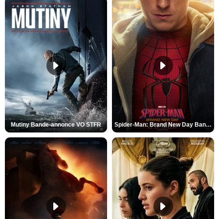
Mutiny Bande-annonce VO STFR
Spider-Man: Brand New Day Bande-annonce VO STFR