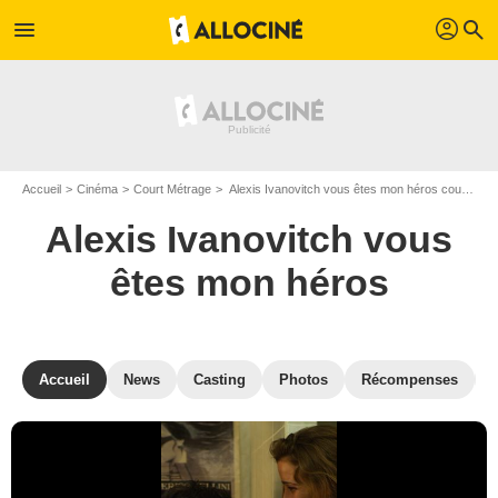
profil
menu
search
Accueil
Cinéma
Court Métrage
Alexis Ivanovitch vous êtes mon héros court-métrage de Guillaume Gouix
Alexis Ivanovitch vous
êtes mon héros
Accueil
News
Casting
Photos
Récompenses