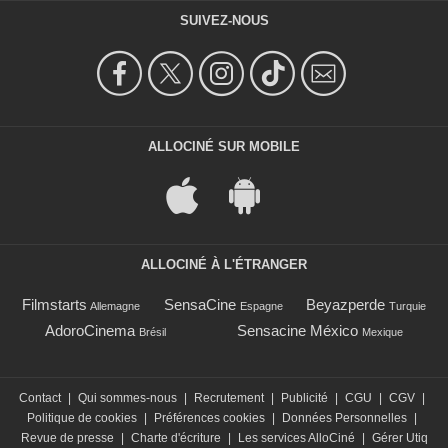
SUIVEZ-NOUS
ALLOCINÉ SUR MOBILE
ALLOCINÉ À L'ÉTRANGER
Filmstarts
SensaCine
Beyazperde
Allemagne
Espagne
Turquie
AdoroCinema
Sensacine México
Brésil
Mexique
Contact
|
Qui sommes-nous
|
Recrutement
|
Publicité
|
CGU
|
CGV
|
Politique de cookies
|
Préférences cookies
|
Données Personnelles
|
Revue de presse
|
Charte d'écriture
|
Les services AlloCiné
|
Gérer Utiq