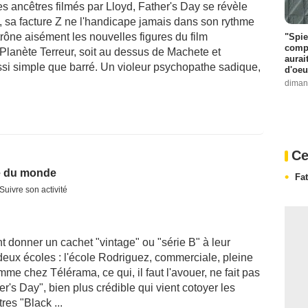
es ancêtres filmés par Lloyd, Father's Day se révèle
n, sa facture Z ne l'handicape jamais dans son rythme
trône aisément les nouvelles figures du film
"Spie
compl
Planète Terreur, soit au dessus de Machete et
aurai
ssi simple que barré. Un violeur psychopathe sadique,
d'oeu
diman
Ce
e du monde
Fa
Suivre son activité
t donner un cachet "vintage" ou "série B" à leur
 deux écoles : l'école Rodriguez, commerciale, pleine
e chez Télérama, ce qui, il faut l'avouer, ne fait pas
ther's Day", bien plus crédible qui vient cotoyer les
res "Black ...