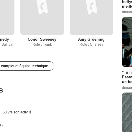
holly
meill
diman
nnedy
Conor Sweeney
Amy Groening
 Sullivan
Rôle : Twink
Rôle : Chelsea
 complet et équipe technique
"Tu n
Eastw
un be
s
diman
Suivre son activité
012