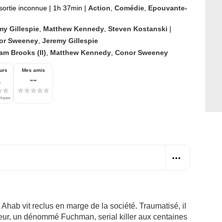
sortie inconnue
|
1h 37min
|
Action
,
Comédie
,
Epouvante-
my Gillespie
,
Matthew Kennedy
,
Steven Kostanski
|
or Sweeney
,
Jeremy Gillespie
am Brooks (II)
,
Matthew Kennedy
,
Conor Sweeney
urs
Mes amis
1
--
itiques
Ahab vit reclus en marge de la société. Traumatisé, il
ueur, un dénommé Fuchman, serial killer aux centaines