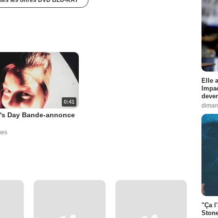
Elle 
Impac
deven
0:41
diman
r's Day Bande-annonce
ues
"Ça l
Stone