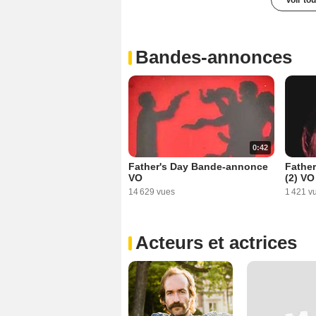
Bandes-annonces
0:42
Father's Day Bande-annonce
Fathe
VO
(2) VO
14 629 vues
1 421 v
Acteurs et actrices