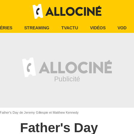
ÉRIES
STREAMING
TVACTU
VIDÉOS
VOD
Father's Day de Jeremy Gillespie et Matthew Kennedy
Father's Day