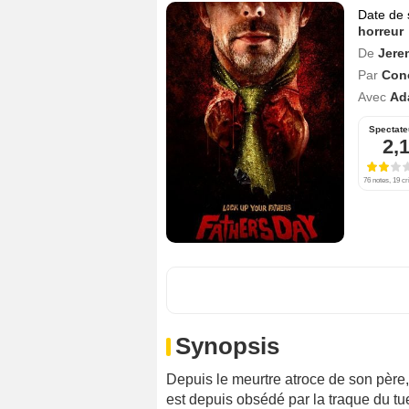
Date de 
horreur
De
Jere
Par
Con
Avec
Ad
Spectate
2,
76 notes, 19 cr
Synopsis
Depuis le meurtre atroce de son père, 
est depuis obsédé par la traque du t