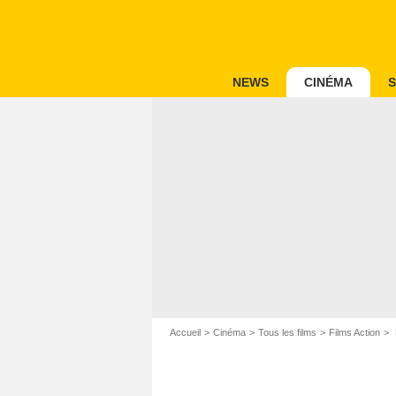
NEWS
CINÉMA
S
Accueil
Cinéma
Tous les films
Films Action