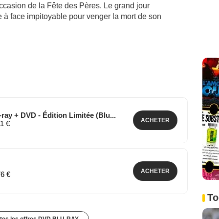
ccasion de la Fête des Pères. Le grand jour
 à face impitoyable pour venger la mort de son
ay + DVD - Édition Limitée (Blu...
ACHETER
11 €
ACHETER
76 €
To
utes les offres DVD BLU-RAY