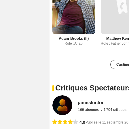
Adam Brooks (II)
Matthew Ke
Rôle : Ahab
Rôle : Father John
Casting
Critiques Spectateur
jamesluctor
169 abonnés
1 704 critiques
4,0
Publiée le 11 septembre 2