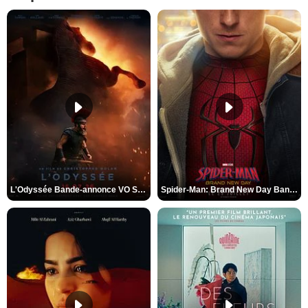
L'Odyssée Bande-annonce VO STFR
Spider-Man: Brand New Day Bande-annonce VO STFR