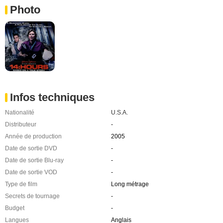
Photo
Infos techniques
Nationalité
U.S.A.
Distributeur
-
Année de production
2005
Date de sortie DVD
-
Date de sortie Blu-ray
-
Date de sortie VOD
-
Type de film
Long métrage
Secrets de tournage
-
Budget
-
Langues
Anglais