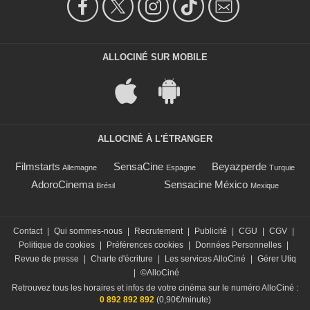
ALLOCINÉ SUR MOBILE
ALLOCINÉ À L'ÉTRANGER
Filmstarts
SensaCine
Beyazperde
Allemagne
Espagne
Turquie
AdoroCinema
Sensacine México
Brésil
Mexique
Contact
|
Qui sommes-nous
|
Recrutement
|
Publicité
|
CGU
|
CGV
|
Politique de cookies
|
Préférences cookies
|
Données Personnelles
|
Revue de presse
|
Charte d'écriture
|
Les services AlloCiné
|
Gérer Utiq
|
©AlloCiné
Retrouvez tous les horaires et infos de votre cinéma sur le numéro AlloCiné :
0 892 892 892
(0,90€/minute)