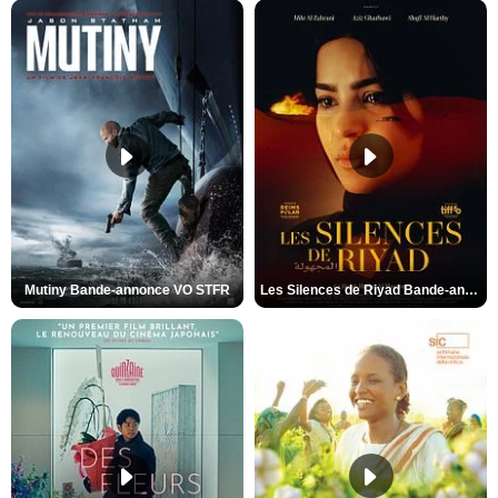
Mutiny Bande-annonce VO STFR
Les Silences de Riyad Bande-annonce VO STFR