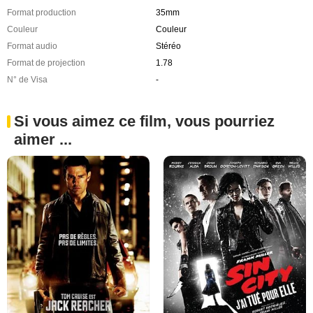
Format production
35mm
Couleur
Couleur
Format audio
Stéréo
Format de projection
1.78
N° de Visa
-
Si vous aimez ce film, vous pourriez
aimer ...