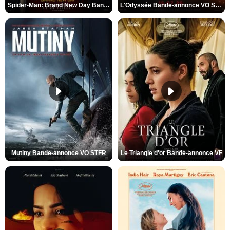
Spider-Man: Brand New Day Bande-annonce VO STFR
L'Odyssée Bande-annonce VO STFR
Mutiny Bande-annonce VO STFR
Le Triangle d'or Bande-annonce VF