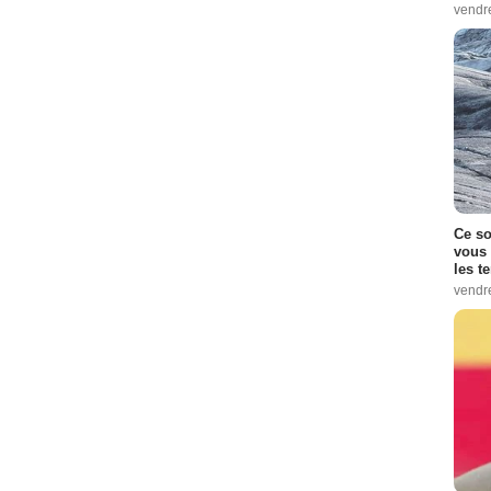
vendr
Ce so
vous 
les t
vendr