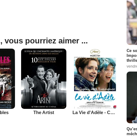
, vous pourriez aimer ...
Ce so
Impos
thrill
vendr
bles
The Artist
La Vie d'Adèle - Chapitres 1 et 2
Qu’es
méch