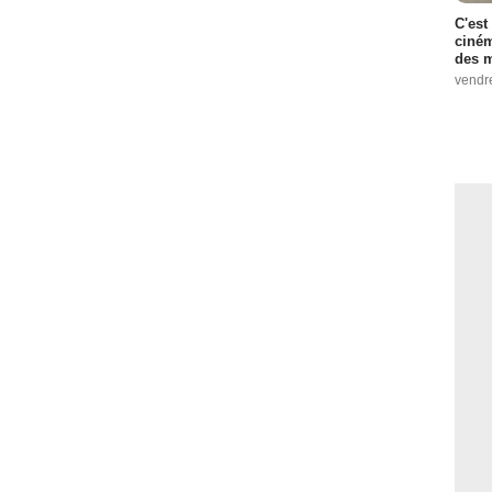
C'est
ciném
des m
vendr