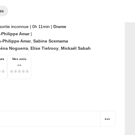
es
sortie inconnue
|
0h 11min
|
Drame
-Philippe Amar
|
-Philippe Amar
,
Sabine Scemama
léna Noguerra
,
Elise Tielrooy
,
Mickaël Sabah
urs
Mes amis
--