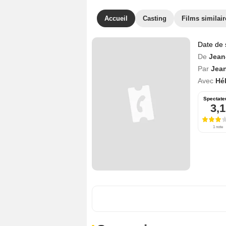
Accueil
Casting
Films similair
Date de 
De
Jean
Par
Jean
Avec
Hé
Spectate
3,1
1 note