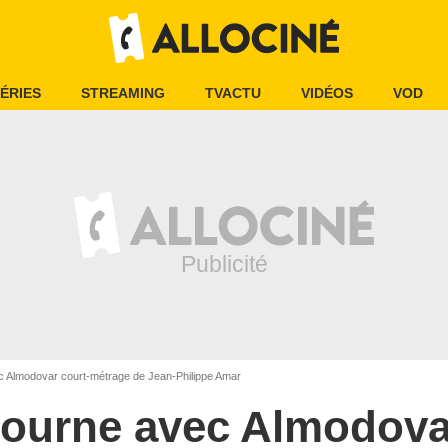
ÉRIES
STREAMING
TVACTU
VIDÉOS
VOD
c Almodovar court-métrage de Jean-Philippe Amar
tourne avec Almodova