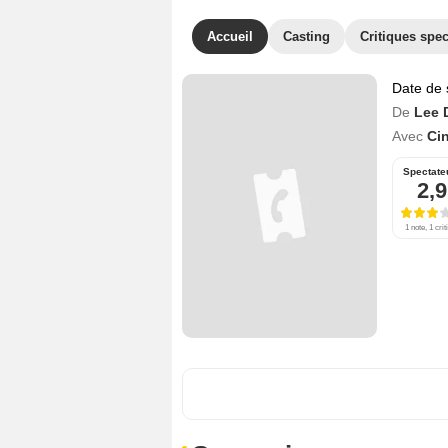
Accueil
Casting
Critiques spec
Date de 
De
Lee 
Avec
Cin
Spectate
2,9
1 note, 1 crit