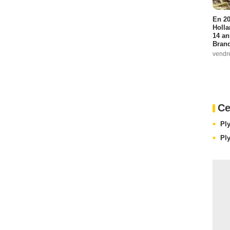
En 20
Holla
14 an
Bran
vendr
Ce
Pl
Pl