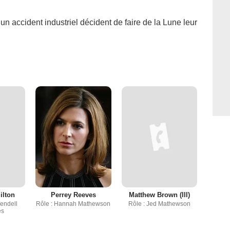
un accident industriel décident de faire de la Lune leur
ilton
Perrey Reeves
Matthew Brown (III)
endell
Rôle : Hannah Mathewson
Rôle : Jed Mathewson
es