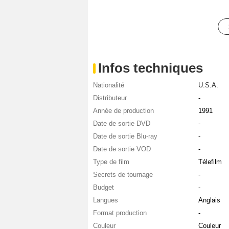
Infos techniques
Nationalité
U.S.A.
Distributeur
-
Année de production
1991
Date de sortie DVD
-
Date de sortie Blu-ray
-
Date de sortie VOD
-
Type de film
Télefilm
Secrets de tournage
-
Budget
-
Langues
Anglais
Format production
-
Couleur
Couleur