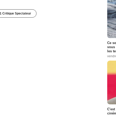
1 Critique Spectateur
Ce so
vous 
les t
vendr
C'est
ciném