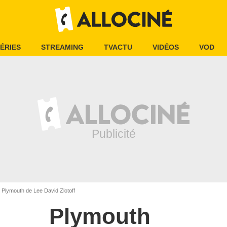
ÉRIES
STREAMING
TVACTU
VIDÉOS
VOD
Plymouth de Lee David Zlotoff
Plymouth