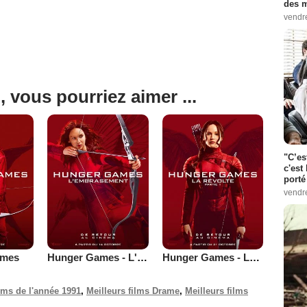
des m
vendr
, vous pourriez aimer ...
"C’es
c'est 
porté
vendr
ames
Hunger Games - L'embrasement
Hunger Games - La Révolte : Partie 1
ilms de l'année 1991
,
Meilleurs films Drame
,
Meilleurs films