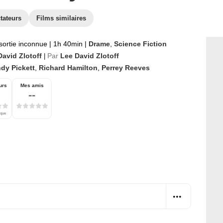
tateurs
Films similaires
sortie inconnue
|
1h 40min
|
Drame
,
Science Fiction
David Zlotoff
Par
Lee David Zlotoff
|
dy Pickett
,
Richard Hamilton
,
Perrey Reeves
urs
Mes amis
--
ique