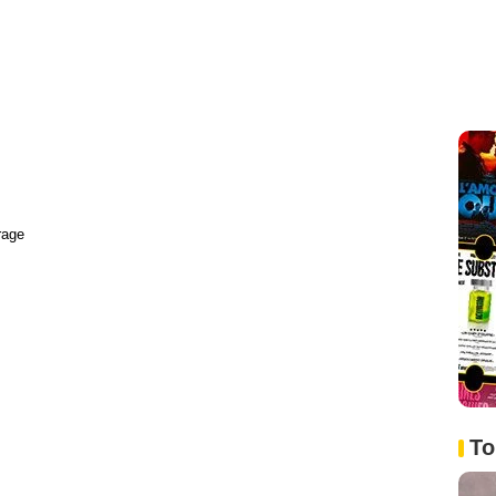
rage
To