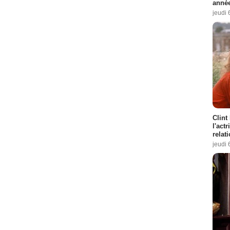
année
jeudi 
Clint
l'act
relat
jeudi 