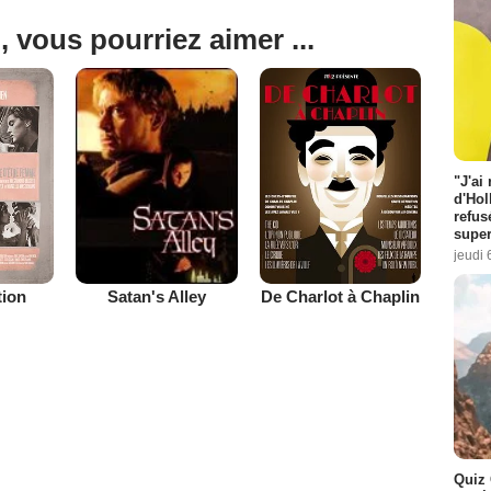
, vous pourriez aimer ...
"J'ai
d'Hol
refus
super
jeudi 
tion
De Charlot à Chaplin
Satan's Alley
Quiz 