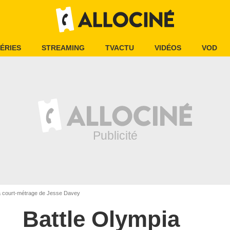
ÉRIES
STREAMING
TVACTU
VIDÉOS
VOD
a court-métrage de Jesse Davey
Battle Olympia