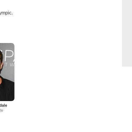
ympic.
dale
ete