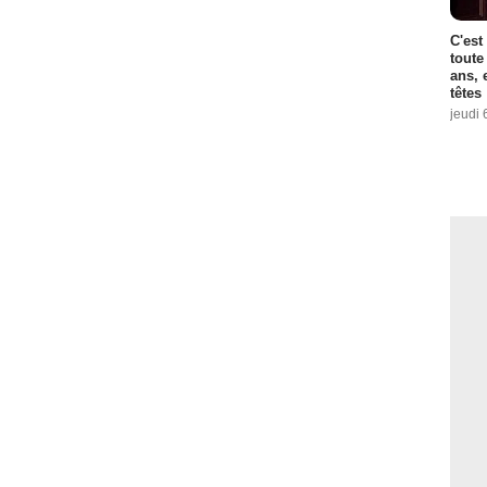
C'est
toute
ans, 
têtes
jeudi 