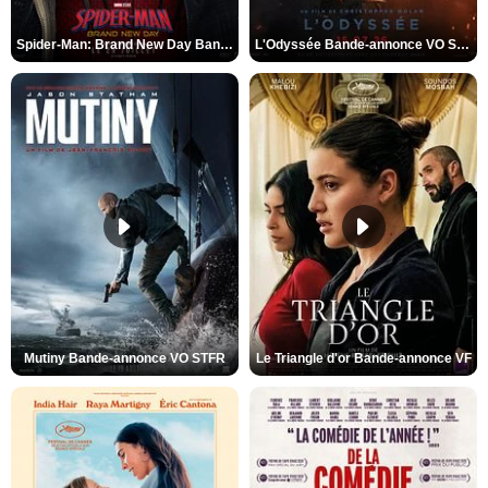
Spider-Man: Brand New Day Bande-annonce VO STFR
L'Odyssée Bande-annonce VO STFR
Mutiny Bande-annonce VO STFR
Le Triangle d'or Bande-annonce VF