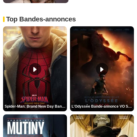
Top Bandes-annonces
Spider-Man: Brand New Day Bande-annonce VO STFR
L'Odyssée Bande-annonce VO STFR