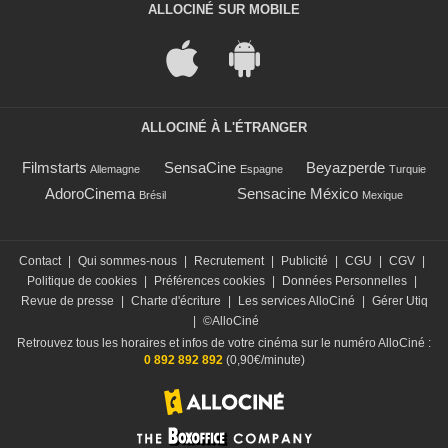
ALLOCINÉ SUR MOBILE
ALLOCINÉ À L'ÉTRANGER
Filmstarts
SensaCine
Beyazperde
Allemagne
Espagne
Turquie
AdoroCinema
Sensacine México
Brésil
Mexique
Contact
|
Qui sommes-nous
|
Recrutement
|
Publicité
|
CGU
|
CGV
|
Politique de cookies
|
Préférences cookies
|
Données Personnelles
|
Revue de presse
|
Charte d'écriture
|
Les services AlloCiné
|
Gérer Utiq
|
©AlloCiné
Retrouvez tous les horaires et infos de votre cinéma sur le numéro AlloCiné :
0 892 892 892
(0,90€/minute)