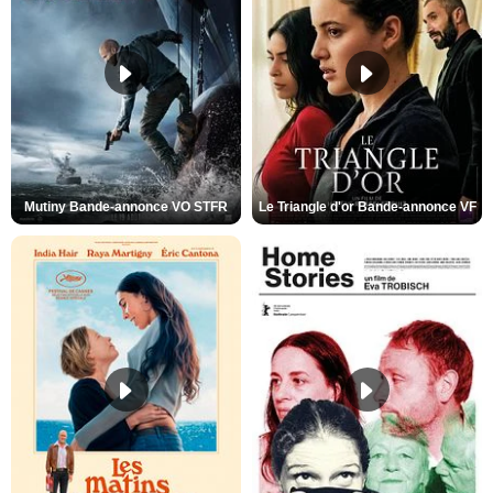
Mutiny Bande-annonce VO STFR
Le Triangle d'or Bande-annonce VF