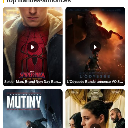
Top Bandes-annonces
Spider-Man: Brand New Day Bande-annonce VO STFR
L'Odyssée Bande-annonce VO STFR