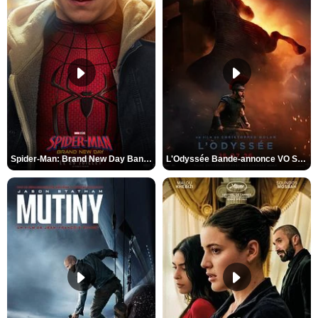
Spider-Man: Brand New Day Bande-annonce VO STFR
L'Odyssée Bande-annonce VO STFR