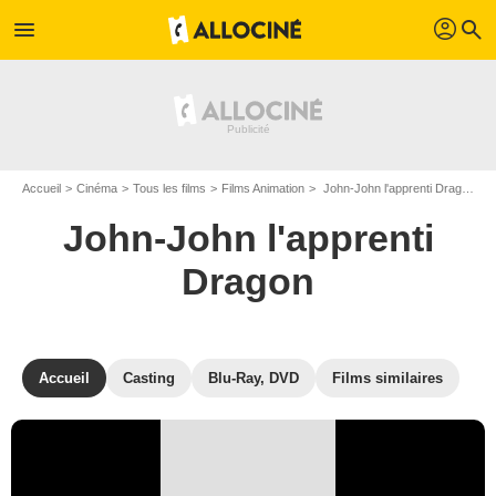
profil
menu
search
Accueil
Cinéma
Tous les films
Films Animation
John-John l'apprenti Dragon de Eduardo Schuldt
John-John l'apprenti
Dragon
Accueil
Casting
Blu-Ray, DVD
Films similaires