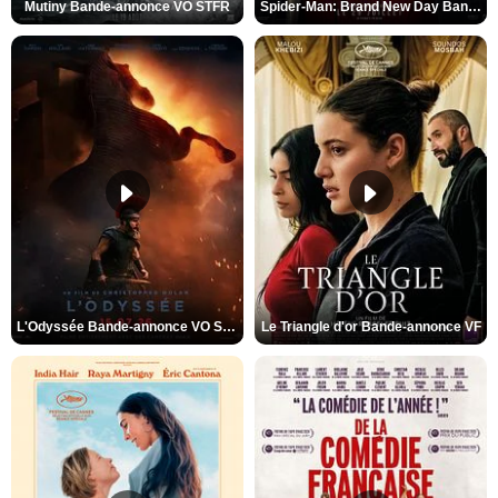
Mutiny Bande-annonce VO STFR
Spider-Man: Brand New Day Bande-annonce VO STFR
L'Odyssée Bande-annonce VO STFR
Le Triangle d'or Bande-annonce VF