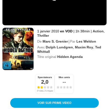
1 janvier 2010
en VOD
|
1h 38min
|
Action
,
Thriller
De
Marc S. Grenier
Par
Les Weldon
|
Avec
Dolph Lundgren
,
Maxim Roy
,
Ted
Whittall
Titre original
Hidden Agenda
Spectateurs
Mes amis
2,0
--
17 notes, 2 critiques
VOIR SUR PRIME VIDEO