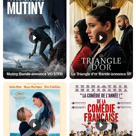
Mutiny Bande-annonce VO STFR
Le Triangle d'or Bande-annonce VF