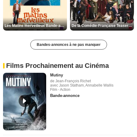
Les Matins merveilleux Bande-annonce VF
De la Comédie-Française Teaser VF
Bandes-annonces à ne pas manquer
Films Prochainement au Cinéma
Mutiny
de Jean-François Richet
avec Jason Statham, Annabelle Wallis
Film - Action
Bande-annonce