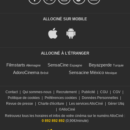
ALLOCINÉ SUR MOBILE
ALLOCINÉ À L'ÉTRANGER
Filmstarts
SensaCine
Beyazperde
Allemagne
Espagne
Turquie
AdoroCinema
Sensacine México
Brésil
Mexique
Contact
|
Qui sommes-nous
|
Recrutement
|
Publicité
|
CGU
|
CGV
|
Politique de cookies
|
Préférences cookies
|
Données Personnelles
|
Revue de presse
|
Charte d'écriture
|
Les services AlloCiné
|
Gérer Utiq
|
©AlloCiné
Retrouvez tous les horaires et infos de votre cinéma sur le numéro AlloCiné :
0 892 892 892
(0,90€/minute)