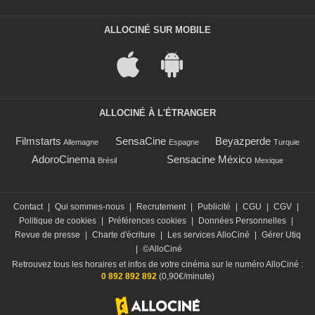
ALLOCINÉ SUR MOBILE
ALLOCINÉ À L'ÉTRANGER
Filmstarts
SensaCine
Beyazperde
Allemagne
Espagne
Turquie
AdoroCinema
Sensacine México
Brésil
Mexique
Contact
|
Qui sommes-nous
|
Recrutement
|
Publicité
|
CGU
|
CGV
|
Politique de cookies
|
Préférences cookies
|
Données Personnelles
|
Revue de presse
|
Charte d'écriture
|
Les services AlloCiné
|
Gérer Utiq
|
©AlloCiné
Retrouvez tous les horaires et infos de votre cinéma sur le numéro AlloCiné :
0 892 892 892
(0,90€/minute)