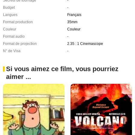
Secrets de tournage
-
Budget
-
Langues
Français
Format production
35mm
Couleur
Couleur
Format audio
-
Format de projection
2.35 : 1 Cinemascope
N° de Visa
-
Si vous aimez ce film, vous pourriez
aimer ...