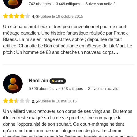
742 abonnés
3 449 critiques
Suivre son activité
4,0
Publiée le 19 octobre 2015
Un scénario ambitieux et très peu conventionnel pour ce court
métrage canadien. Une histoire fantastique réalisée par Franck
Blaess. La mise en image est très sobre ; dépouillée de tout
artifice. Charlotte Le Bon est pétillante en hôtesse de LifeMart. Le
pitch : Un homme de 83 ans cherche un nouveau corps…
NeoLain
5 896 abonnés
4 743 critiques
Suivre son activité
2,5
Publiée le 10 mai 2015
Un vieillard veux retrouver son corps de ses vingt ans. Du temps
il lui en reste malgré sa fin de vie proche. Une compagnie lui
donne l'opportunité de son souhait. Ce court-métrage ne tient
qu'au strict minimum de son intrigue rien de plus. Le chemin
d'explication est donc pas très florissant hormis de se dire qu'une