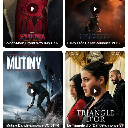
Spider-Man: Brand New Day Bande-annonce VO STFR
L'Odyssée Bande-annonce VO STFR
Mutiny Bande-annonce VO STFR
Le Triangle d'or Bande-annonce VF