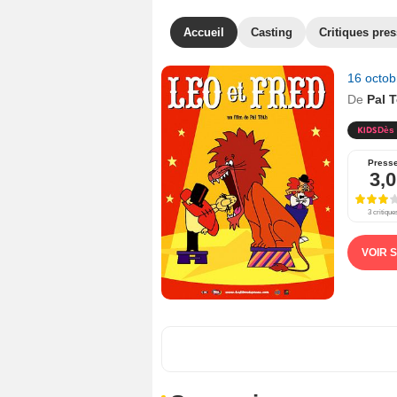
Accueil
Casting
Critiques pre
16 octo
De
Pal 
Dès 
Press
3,0
3 critique
VOIR 