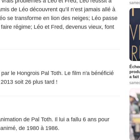
vrais problèmes à Léo et Fred; Léo réussit à
samed
mis de Léo découvrent qu’il n’est jamais allé à
, Léo se transforme en lion des neiges; Léo passe
 faire régime; Léo et Fred, devenus vieux, font
Échec
produ
par le Hongrois Pal Toth. Le film n'a bénéficié
a fai
 2013 soit 26 plus tard !
samed
nimation de Pal Toth. Il lui a fallu 6 ans pour
 animé, de 1980 à 1986.