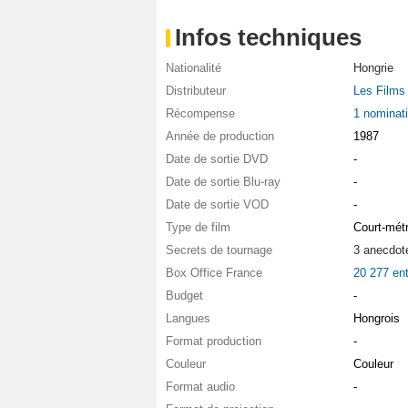
Infos techniques
Nationalité
Hongrie
Distributeur
Les Films
Récompense
1 nominat
Année de production
1987
Date de sortie DVD
-
Date de sortie Blu-ray
-
Date de sortie VOD
-
Type de film
Court-mét
Secrets de tournage
3 anecdot
Box Office France
20 277 en
Budget
-
Langues
Hongrois
Format production
-
Couleur
Couleur
Format audio
-