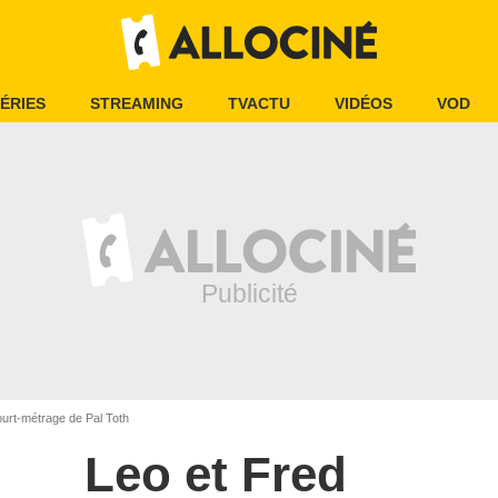
ÉRIES
STREAMING
TVACTU
VIDÉOS
VOD
urt-métrage de Pal Toth
Leo et Fred