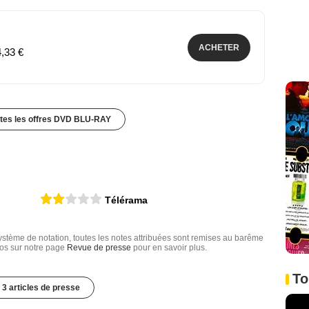
ACHETER
4,33 €
utes les offres DVD BLU-RAY
Télérama
tème de notation, toutes les notes attribuées sont remises au barême
nfos sur notre page
Revue de presse
pour en savoir plus.
To
3 articles de presse