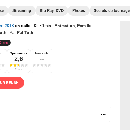
sse
Streaming
Blu-Ray, DVD
Photos
Secrets de tournage
bre 2013
en salle
|
0h 41min
|
Animation
,
Famille
Toth
Par
Pal Toth
|
3 ans
e
Spectateurs
Mes amis
2,6
--
s
7 notes
SUR BENSHI