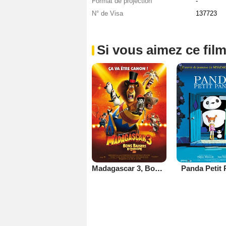
Format de projection
-
N° de Visa
137723
Si vous aimez ce film
Madagascar 3, Bons Baisers D’Europe
Panda Petit