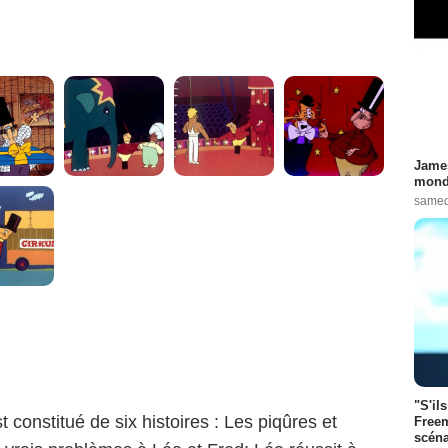
James
monde
samed
"S'il
t constitué de six histoires : Les piqûres et
Freem
scéna