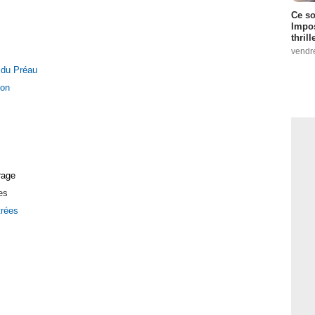
Ce so
Impos
thrill
vendr
 du Préau
ion
rage
es
trées