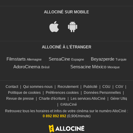
ALLOCINÉ SUR MOBILE
ALLOCINÉ À L'ÉTRANGER
Filmstarts
SensaCine
Beyazperde
Allemagne
Espagne
Turquie
AdoroCinema
Sensacine México
Brésil
Mexique
Contact
|
Qui sommes-nous
|
Recrutement
|
Publicité
|
CGU
|
CGV
|
Politique de cookies
|
Préférences cookies
|
Données Personnelles
|
Revue de presse
|
Charte d'écriture
|
Les services AlloCiné
|
Gérer Utiq
|
©AlloCiné
Retrouvez tous les horaires et infos de votre cinéma sur le numéro AlloCiné :
0 892 892 892
(0,90€/minute)