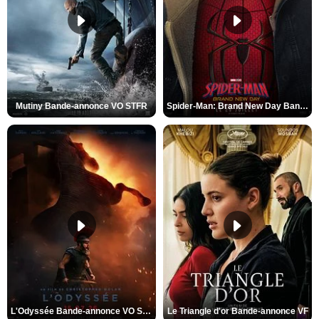
Mutiny Bande-annonce VO STFR
Spider-Man: Brand New Day Bande-annonce VO STFR
L'Odyssée Bande-annonce VO STFR
Le Triangle d'or Bande-annonce VF