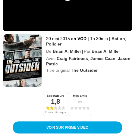
20 mai 2015
en VOD
|
1h 30min
|
Action
,
Policier
De
Brian A. Miller
Par
Brian A. Miller
|
Avec
Craig Fairbrass
,
James Caan
,
Jason
Patric
Titre original
The Outsider
Spectateurs
Mes amis
1,8
--
71 notes, 12 critiques
VOIR SUR PRIME VIDEO