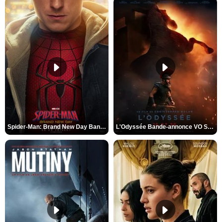
Spider-Man: Brand New Day Bande-annonce VO STFR
L'Odyssée Bande-annonce VO STFR