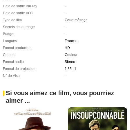
Date de sortie Blu-ray
-
Date de sortie VOD
-
Type de film
Court-métrage
Secrets de tournage
-
Budget
-
Langues
Français
Format production
HD
Couleur
Couleur
Format audio
Stéréo
Format de projection
1.85 : 1
N° de Visa
-
Si vous aimez ce film, vous pourriez
aimer ...