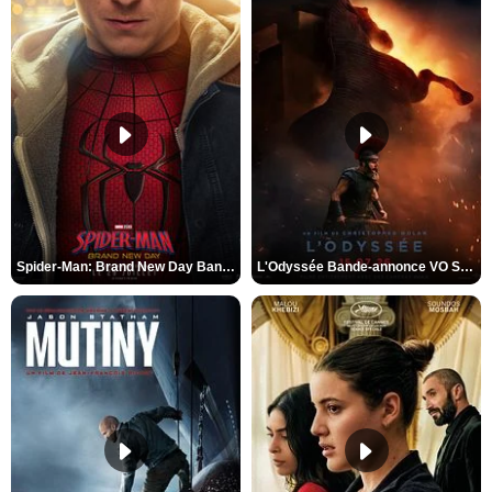
Spider-Man: Brand New Day Bande-annonce VO STFR
L'Odyssée Bande-annonce VO STFR