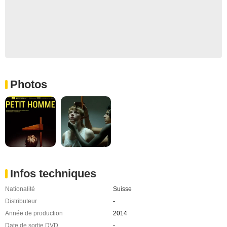
Photos
Infos techniques
Nationalité
Suisse
Distributeur
-
Année de production
2014
Date de sortie DVD
-