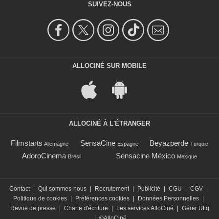
SUIVEZ-NOUS
ALLOCINÉ SUR MOBILE
ALLOCINÉ À L'ÉTRANGER
Filmstarts
SensaCine
Beyazperde
Allemagne
Espagne
Turquie
AdoroCinema
Sensacine México
Brésil
Mexique
Contact
|
Qui sommes-nous
|
Recrutement
|
Publicité
|
CGU
|
CGV
|
Politique de cookies
|
Préférences cookies
|
Données Personnelles
|
Revue de presse
|
Charte d'écriture
|
Les services AlloCiné
|
Gérer Utiq
|
©AlloCiné