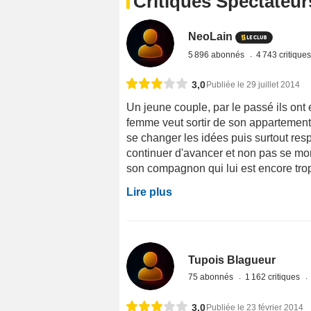
Critiques Spectateur
NeoLain
5 896 abonnés
4 743 critique
3,0
Publiée le 29 juillet 2014
Un jeune couple, par le passé ils ont
femme veut sortir de son appartement
se changer les idées puis surtout resp
continuer d'avancer et non pas se mor
son compagnon qui lui est encore trop su
Lire plus
Tupois Blagueur
75 abonnés
1 162 critiques
3,0
Publiée le 23 février 2014