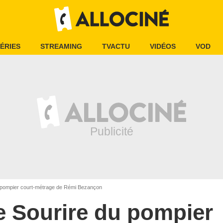
ÉRIES
STREAMING
TVACTU
VIDÉOS
VOD
 pompier court-métrage de Rémi Bezançon
e Sourire du pompier