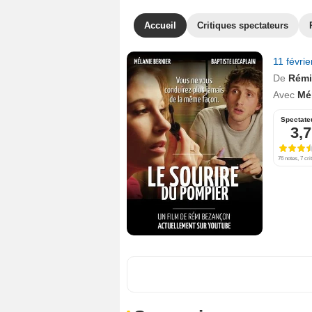
Accueil
Critiques spectateurs
11 févri
De
Rémi
Avec
Mé
Spectate
3,7
76 notes, 7 cri