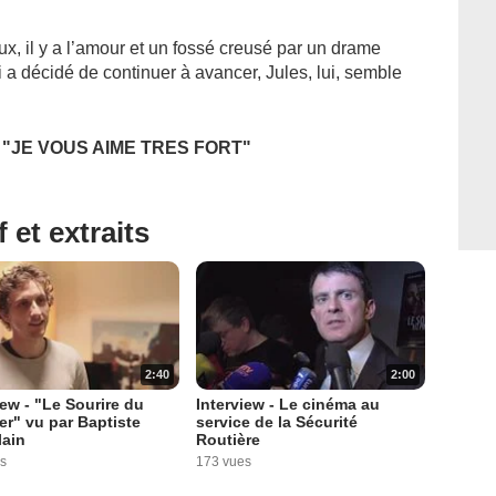
eux, il y a l’amour et un fossé creusé par un drame
 a décidé de continuer à avancer, Jules, lui, semble
"JE VOUS AIME TRES FORT"
 et extraits
2:40
2:00
iew - "Le Sourire du
Interview - Le cinéma au
r" vu par Baptiste
service de la Sécurité
lain
Routière
s
173 vues