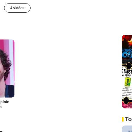
4 vidéos
aplain
es
To