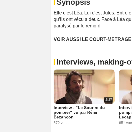
Synopsis
Elle c’est Léa. Lui c’est Jules. Entre 
qu’ils ont vécu à deux. Face à Léa qui
paralysé par le remord.
VOIR AUSSI LE COURT-METRAGE 
Interviews, making-of
2:27
Interview - "Le Sourire du
Interv
pompier" vu par Rémi
pompie
Bezançon
Lecap
572 vues
851 vue