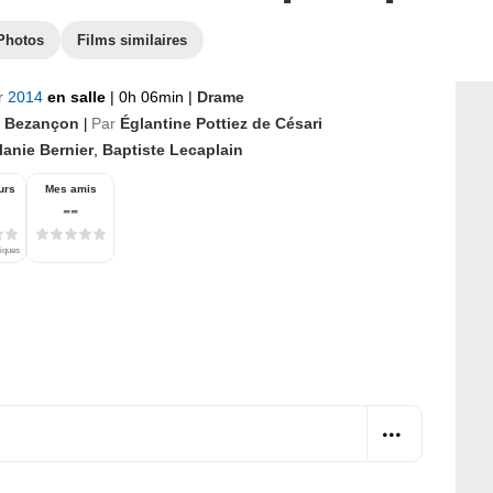
Photos
Films similaires
er 2014
en salle
|
0h 06min
|
Drame
 Bezançon
Par
Églantine Pottiez de Césari
|
lanie Bernier
,
Baptiste Lecaplain
urs
Mes amis
--
tiques