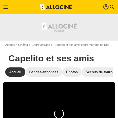
profil
menu
search
Accueil
Cinéma
Court Métrage
Capelito et ses amis court-métrage de Rodolfo Pastor
Capelito et ses amis
Accueil
Bandes-annonces
Photos
Secrets de tournag