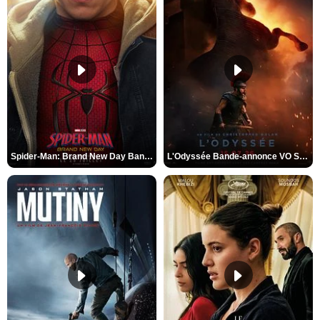
Spider-Man: Brand New Day Bande-annonce VO STFR
L'Odyssée Bande-annonce VO STFR