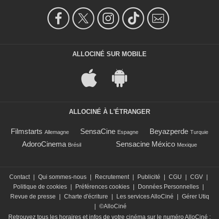
ALLOCINÉ SUR MOBILE
ALLOCINÉ À L'ÉTRANGER
Filmstarts
SensaCine
Beyazperde
Allemagne
Espagne
Turquie
AdoroCinema
Sensacine México
Brésil
Mexique
Contact
|
Qui sommes-nous
|
Recrutement
|
Publicité
|
CGU
|
CGV
|
Politique de cookies
|
Préférences cookies
|
Données Personnelles
|
Revue de presse
|
Charte d'écriture
|
Les services AlloCiné
|
Gérer Utiq
|
©AlloCiné
Retrouvez tous les horaires et infos de votre cinéma sur le numéro AlloCiné :