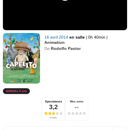
16 avril 2014
en salle
|
0h 40min
|
Animation
De
Rodolfo Pastor
Dès 3 ans
Spectateurs
Mes amis
3,2
--
9 notes