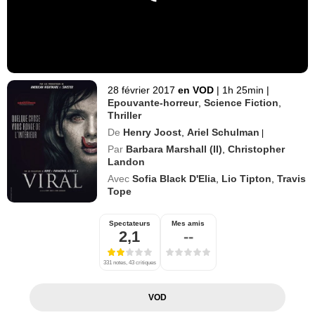
28 février 2017
en VOD
|
1h 25min
|
Epouvante-horreur
,
Science Fiction
,
Thriller
De
Henry Joost
,
Ariel Schulman
|
Par
Barbara Marshall (II)
,
Christopher
Landon
Avec
Sofia Black D'Elia
,
Lio Tipton
,
Travis
Tope
Spectateurs
Mes amis
2,1
--
331 notes, 43 critiques
VOD