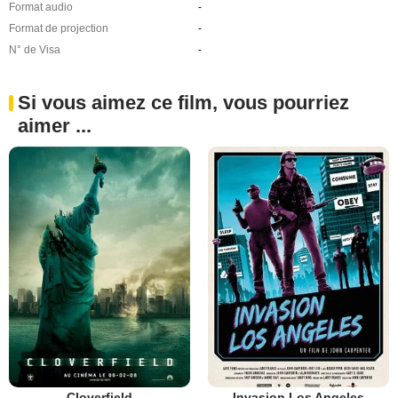
Format audio
-
Format de projection
-
N° de Visa
-
Si vous aimez ce film, vous pourriez
aimer ...
Cloverfield
Invasion Los Angeles