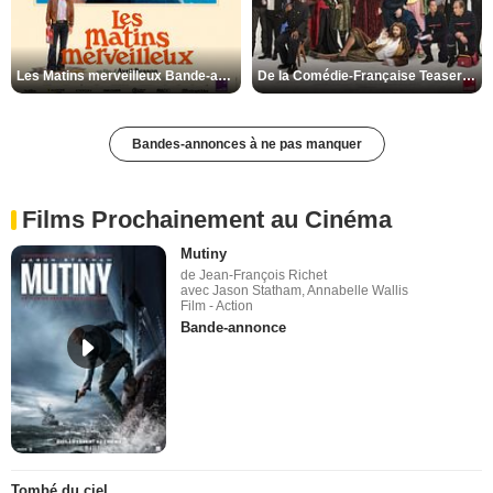
Les Matins merveilleux Bande-annonce VF
De la Comédie-Française Teaser VF
Bandes-annonces à ne pas manquer
Films Prochainement au Cinéma
Mutiny
de Jean-François Richet
avec Jason Statham, Annabelle Wallis
Film - Action
Bande-annonce
Tombé du ciel