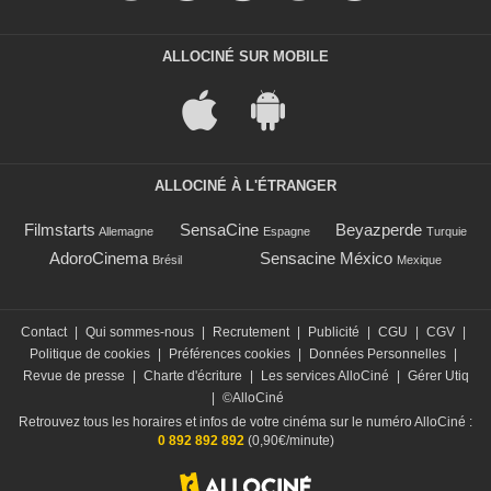
ALLOCINÉ SUR MOBILE
ALLOCINÉ À L'ÉTRANGER
Filmstarts
SensaCine
Beyazperde
Allemagne
Espagne
Turquie
AdoroCinema
Sensacine México
Brésil
Mexique
Contact
|
Qui sommes-nous
|
Recrutement
|
Publicité
|
CGU
|
CGV
|
Politique de cookies
|
Préférences cookies
|
Données Personnelles
|
Revue de presse
|
Charte d'écriture
|
Les services AlloCiné
|
Gérer Utiq
|
©AlloCiné
Retrouvez tous les horaires et infos de votre cinéma sur le numéro AlloCiné :
0 892 892 892
(0,90€/minute)