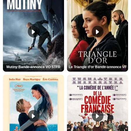
Mutiny Bande-annonce VO STFR
Le Triangle d'or Bande-annonce VF