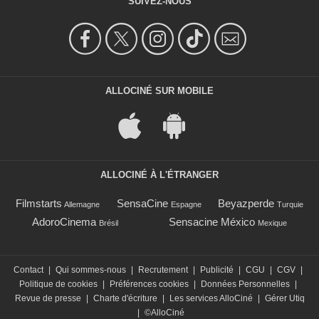
SUIVEZ-NOUS
ALLOCINÉ SUR MOBILE
ALLOCINÉ À L'ÉTRANGER
Filmstarts
SensaCine
Beyazperde
Allemagne
Espagne
Turquie
AdoroCinema
Sensacine México
Brésil
Mexique
Contact
|
Qui sommes-nous
|
Recrutement
|
Publicité
|
CGU
|
CGV
|
Politique de cookies
|
Préférences cookies
|
Données Personnelles
|
Revue de presse
|
Charte d'écriture
|
Les services AlloCiné
|
Gérer Utiq
|
©AlloCiné