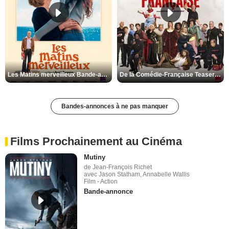
Les Matins merveilleux Bande-annonce VF
De la Comédie-Française Teaser VF
Bandes-annonces à ne pas manquer
Films Prochainement au Cinéma
Mutiny
de Jean-François Richet
avec Jason Statham, Annabelle Wallis
Film - Action
Bande-annonce