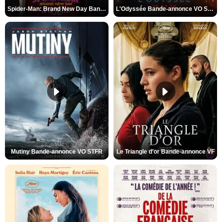
Spider-Man: Brand New Day Bande-annonce VO STFR
L'Odyssée Bande-annonce VO STFR
Mutiny Bande-annonce VO STFR
Le Triangle d'or Bande-annonce VF