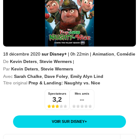
18 décembre 2020
sur Disney+
|
0h 22min
|
Animation
,
Comédie
De
Kevin Deters
,
Stevie Wermers
|
Par
Kevin Deters
,
Stevie Wermers
Avec
Sarah Chalke
,
Dave Foley
,
Emily Alyn Lind
Titre original
Prep & Landing: Naughty vs. Nice
Spectateurs
Mes amis
3,2
--
VOIR SUR DISNEY
+