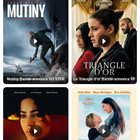
Mutiny Bande-annonce VO STFR
Le Triangle d'or Bande-annonce VF