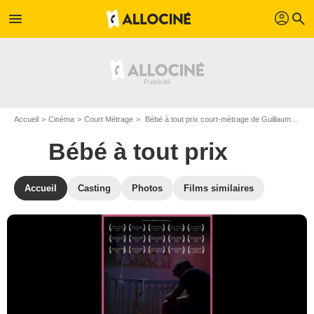
profil
menu
search
Accueil
Cinéma
Court Métrage
Bébé à tout prix court-métrage de Guillaume Clicquot
Bébé à tout prix
Accueil
Casting
Photos
Films similaires