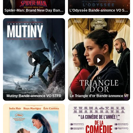
Spider-Man: Brand New Day Bande-annonce VO STFR
L'Odyssée Bande-annonce VO STFR
Mutiny Bande-annonce VO STFR
Le Triangle d'or Bande-annonce VF