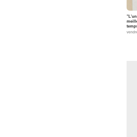
"L'un
meill
temps
vendr