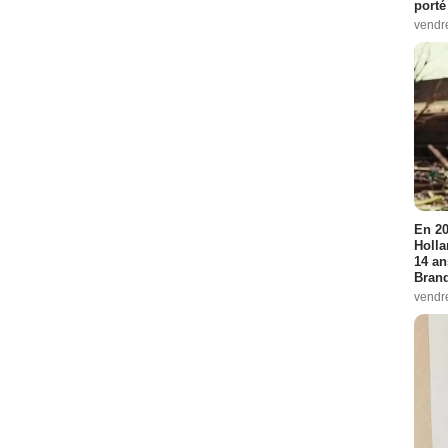
porté
vendr
En 20
Holla
14 an
Bran
vendr