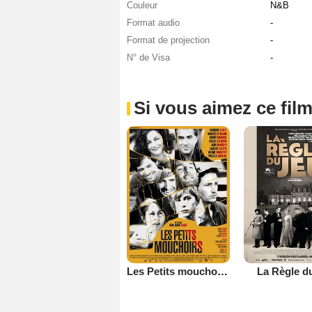
Couleur
N&B
Format audio
-
Format de projection
-
N° de Visa
-
Si vous aimez ce film
Les Petits mouchoirs
La Règle d