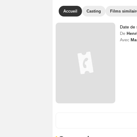
Accueil
Casting
Films similair
Date de 
De
Henr
Avec
Ma