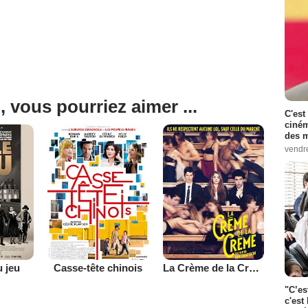
, vous pourriez aimer ...
C'est
ciném
des m
vendr
u jeu
Casse-tête chinois
La Crème de la Crème
"C’es
c'est 